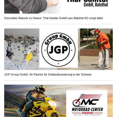
Gesundes Wasser zu Hause: Thal-Sanitär GmbH aus Balsthal SO sorgt dafür
JGP Group GmbH: Ihr Partner für Gebäudesanierung in der Schweiz