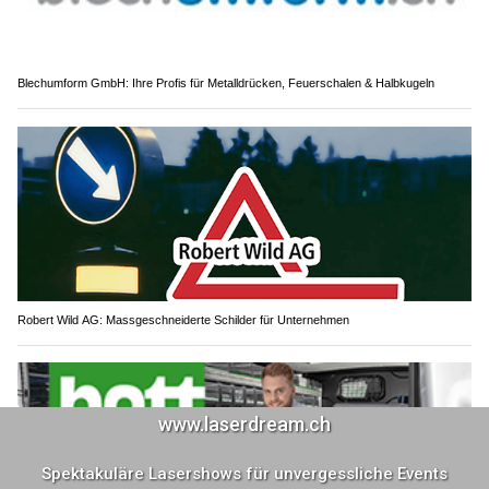
Blechumform GmbH: Ihre Profis für Metalldrücken, Feuerschalen & Halbkugeln
Robert Wild AG: Massgeschneiderte Schilder für Unternehmen