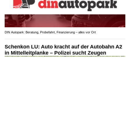
VIFIT Group AG – Ihr Schlüssel zu sicheren Finanzentscheidungen
Riedikon ZH: Frontalcrash mit drei Autos – Rega
fliegt verletzten Lenker ins Spital