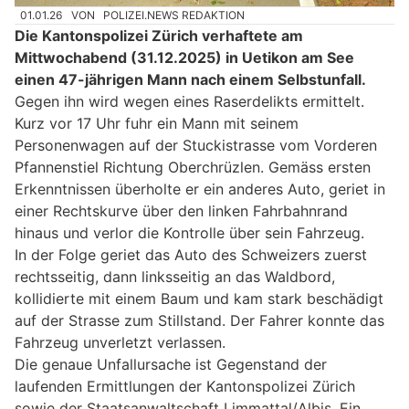
01.01.26
VON
POLIZEI.NEWS REDAKTION
Die Kantonspolizei Zürich verhaftete am
Mittwochabend (31.12.2025) in Uetikon am See
einen 47-jährigen Mann nach einem Selbstunfall.
Gegen ihn wird wegen eines Raserdelikts ermittelt.
Kurz vor 17 Uhr fuhr ein Mann mit seinem
Personenwagen auf der Stuckistrasse vom Vorderen
Pfannenstiel Richtung Oberchrüzlen. Gemäss ersten
Erkenntnissen überholte er ein anderes Auto, geriet in
einer Rechtskurve über den linken Fahrbahnrand
hinaus und verlor die Kontrolle über sein Fahrzeug.
In der Folge geriet das Auto des Schweizers zuerst
rechtsseitig, dann linksseitig an das Waldbord,
kollidierte mit einem Baum und kam stark beschädigt
auf der Strasse zum Stillstand. Der Fahrer konnte das
Fahrzeug unverletzt verlassen.
Die genaue Unfallursache ist Gegenstand der
laufenden Ermittlungen der Kantonspolizei Zürich
sowie der Staatsanwaltschaft Limmattal/Albis. Ein