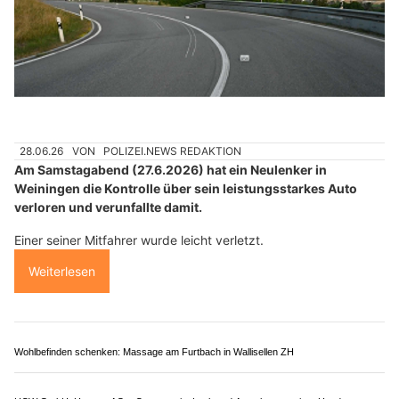
26.07.26
VON
POLIZEI.NEWS REDAKTION
Bei einer Kollision zwischen einem Personenwagen und
einer Velolenkerin ist die Zweiradfahrerin am
Samstagnachmittag (25.07.2026) in Riedikon (Gemeinde
Uster) schwer verletzt worden.
Die 63-jährige Frau wurde nach der Erstversorgung ins Spital
gebracht.
Weiterlesen
Banoo im Rössli: Das persische Restaurant in Rapperswil SG mit vielfältigem Angebot