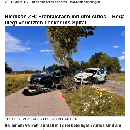
12.07.26
VON
POLIZEI.NEWS REDAKTION
Im „Gibelintunnel“ in Solothurn hat sich am Sonntagmorgen,
12. Juli 2026, ein Selbstunfall mit einem Auto ereignet.
Zuvor hatte sich der Autolenker einer Polizeikontrolle entzogen
und fiel durch eine gefährliche Fahrweise auf. Die Polizei sucht
Zeugen.
Weiterlesen