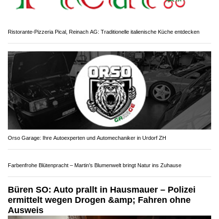
DIN Autopark: Beratung, Probefahrt, Finanzierung – alles vor Ort
Schenkon LU: Auto kracht auf der Autobahn A2
in Mittelleitplanke – Polizei sucht Zeugen