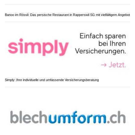
Pure Reinigung: Ihr Partner für erstklassige Reinigungsdienstleistungen
In guten Händen: Dorfgarage Joel Moreillon AG kümmert sich um Ihr Auto
Striezelkönig: Köstlichkeiten aus Ungarn in der Schweiz geniessen
Haarexperten mit Leidenschaft – Entdecken Sie MSH Salon in Zürich
Riedikon ZH: E-Bike-Fahrerin bei Kollision im
Kreisel schwer verletzt – Zeugen gesucht