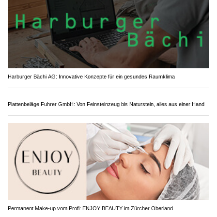
Alles für Sportschützen: Munitionsdepot.ch in Mägenwil AG & Zwingen BL
Harburger Bächi AG: Innovative Konzepte für ein gesundes Raumklima