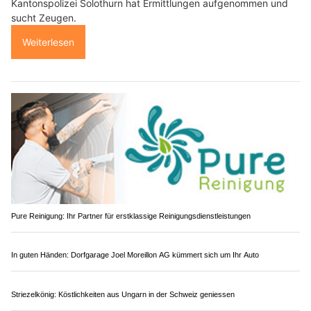
REFRESH GmbH – Zuverlässige und werterhaltende Oberflächenreparatur
Ristorante-Pizzeria Pical, Reinach AG: Traditionelle italienische Küche entdecken