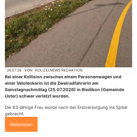
31.05.26
VON
POLIZEI.NEWS REDAKTION
Auf der Seewenstrasse in Büren hat in der Nacht auf
Sonntag, 31. Mai 2026, ein Autolenker einen Selbstunfall
verursacht und ist in eine Hausmauer geprallt.
Nach ersten Erkenntnissen dürfte er unter Drogeneinfluss
gefahren sein und keinen gültigen Führerausweis besitzen. Die
Kantonspolizei Solothurn hat Ermittlungen aufgenommen und
sucht Zeugen.
Weiterlesen