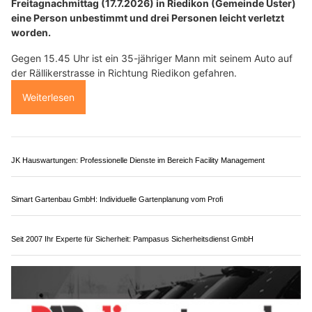
Restaurant Bürgli: Zürichs Top-Treffpunkt für Lunch & Dinner
Restaurant Schweikhof: Regionale Spezialitäten & saisonale Highlights
Künzli Schuhe: Experten für orthopädische Massanfertigung