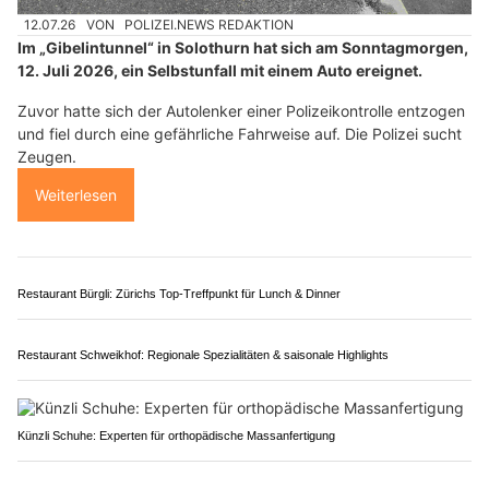
Halona Naturfutterladen: Individuelle Beratung für Tiernahrung
Feiern auf Rädern: Der PampaBUS macht’s möglich
Solothurn SO: Flucht vor Polizeikontrolle endet
mit Totalschaden im Gibelintunnel