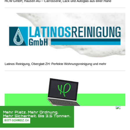
Simply: Ihre individuelle und umfassende Versicherungsberatung
Blechumform GmbH: Ihre Profis für Metalldrücken, Feuerschalen & Halbkugeln