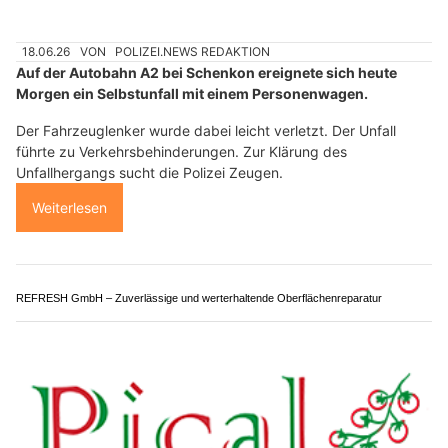
17.07.26
VON
POLIZEI.NEWS REDAKTION
Bei einem Verkehrsunfall mit drei beteiligten Autos sind am
Freitagnachmittag (17.7.2026) in Riedikon (Gemeinde Uster)
eine Person unbestimmt und drei Personen leicht verletzt
worden.
Gegen 15.45 Uhr ist ein 35-jähriger Mann mit seinem Auto auf
der Rällikerstrasse in Richtung Riedikon gefahren.
Weiterlesen
JK Hauswartungen: Professionelle Dienste im Bereich Facility Management
Simart Gartenbau GmbH: Individuelle Gartenplanung vom Profi
Seit 2007 Ihr Experte für Sicherheit: Pampasus Sicherheitsdienst GmbH