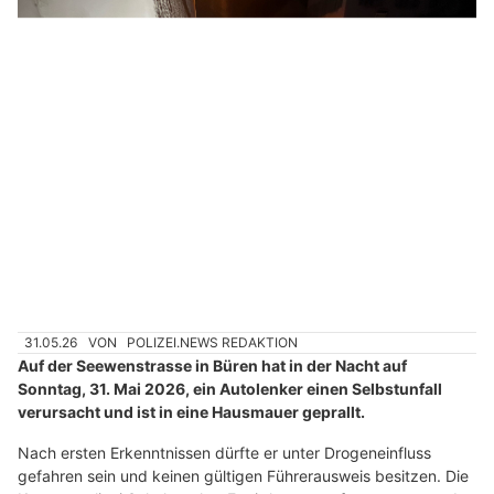
18.06.26
VON
POLIZEI.NEWS REDAKTION
Auf der Autobahn A2 bei Schenkon ereignete sich heute
Morgen ein Selbstunfall mit einem Personenwagen.
Der Fahrzeuglenker wurde dabei leicht verletzt. Der Unfall
führte zu Verkehrsbehinderungen. Zur Klärung des
Unfallhergangs sucht die Polizei Zeugen.
Weiterlesen