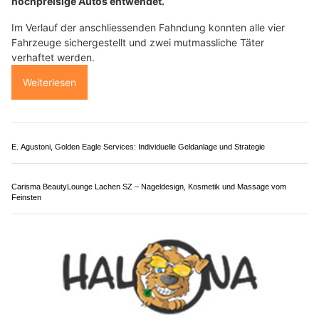
28.07.26
VON
POLIZEI.NEWS REDAKTION
Bei einem Einbruch in ein Autohaus haben Unbekannte in der
Nacht auf Dienstag (28.7.2026) in Wetzikon vier
hochpreisige Autos entwendet.
Im Verlauf der anschliessenden Fahndung konnten alle vier
Fahrzeuge sichergestellt und zwei mutmassliche Täter
verhaftet werden.
Weiterlesen