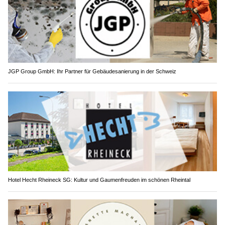
JGP Group GmbH: Ihr Partner für Gebäudesanierung in der Schweiz
Hotel Hecht Rheineck SG: Kultur und Gaumenfreuden im schönen Rheintal