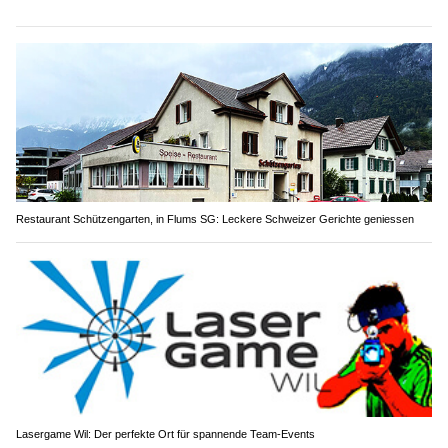
Restaurant Schützengarten, in Flums SG: Leckere Schweizer Gerichte geniessen
Lasergame Wil: Der perfekte Ort für spannende Team-Events