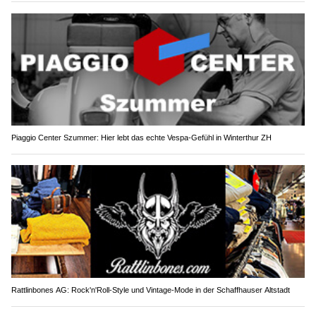
Piaggio Center Szummer: Hier lebt das echte Vespa-Gefühl in Winterthur ZH
Rattlinbones AG: Rock'n'Roll-Style und Vintage-Mode in der Schaffhauser Altstadt