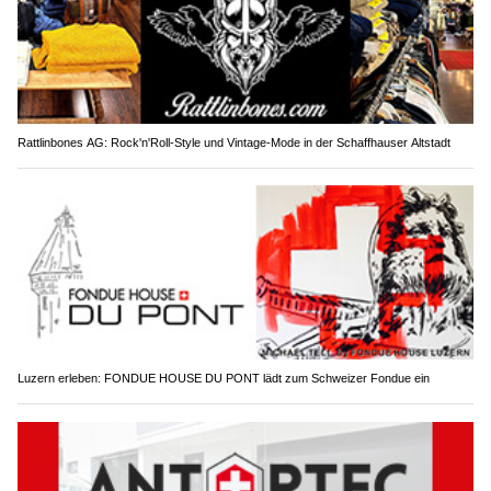
Rattlinbones AG: Rock'n'Roll-Style und Vintage-Mode in der Schaffhauser Altstadt
Luzern erleben: FONDUE HOUSE DU PONT lädt zum Schweizer Fondue ein