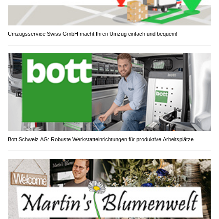
Umzugsservice Swiss GmbH macht Ihren Umzug einfach und bequem!
Bott Schweiz AG: Robuste Werkstatteinrichtungen für produktive Arbeitsplätze