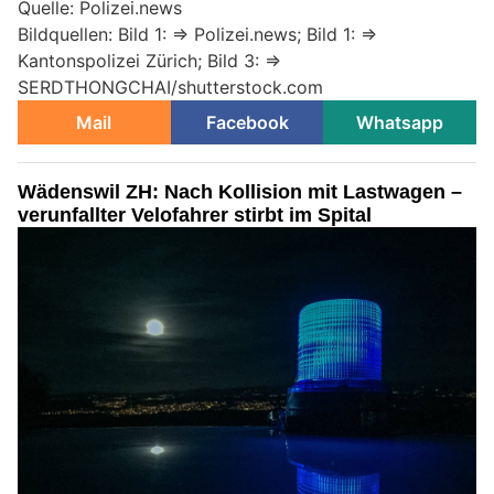
Quelle: Polizei.news
Bildquellen: Bild 1: => Polizei.news; Bild 1: =>
Kantonspolizei Zürich; Bild 3: =>
SERDTHONGCHAI/shutterstock.com
Mail
Facebook
Whatsapp
Wädenswil ZH: Nach Kollision mit Lastwagen –
verunfallter Velofahrer stirbt im Spital