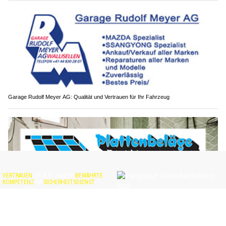
Garage Rudolf Meyer AG: Qualität und Vertrauen für Ihr Fahrzeug
Plattenbeläge Fuhrer GmbH: Von Feinsteinzeug bis Naturstein, alles aus einer Hand