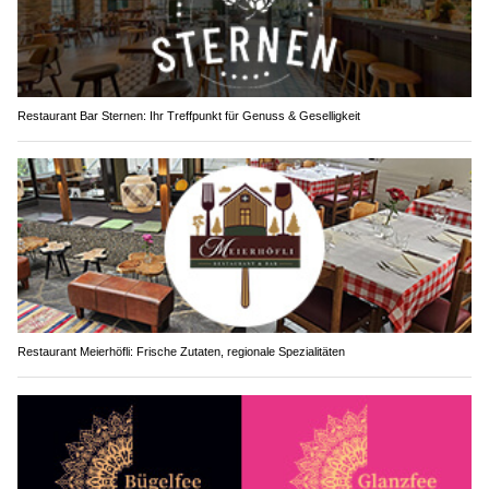
Restaurant Bar Sternen: Ihr Treffpunkt für Genuss & Geselligkeit
Restaurant Meierhöfli: Frische Zutaten, regionale Spezialitäten