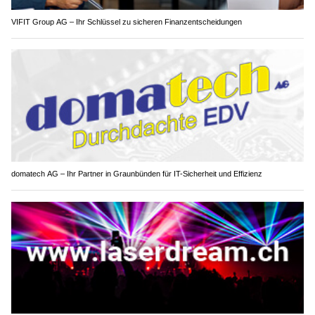
VIFIT Group AG – Ihr Schlüssel zu sicheren Finanzentscheidungen
domatech AG – Ihr Partner in Graunbünden für IT-Sicherheit und Effizienz