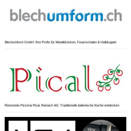
Blechumform GmbH: Ihre Profis für Metalldrücken, Feuerschalen & Halbkugeln
Ristorante-Pizzeria Pical, Reinach AG: Traditionelle italienische Küche entdecken