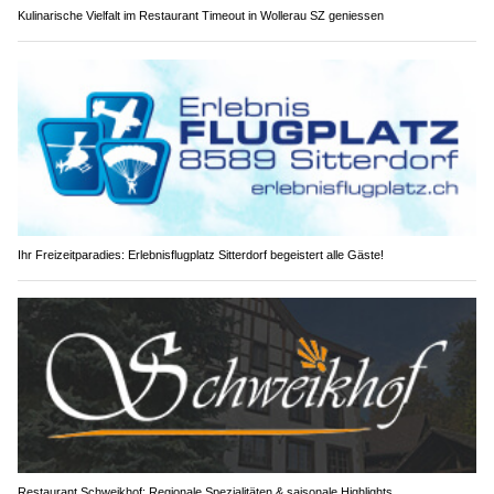
Kulinarische Vielfalt im Restaurant Timeout in Wollerau SZ geniessen
Ihr Freizeitparadies: Erlebnisflugplatz Sitterdorf begeistert alle Gäste!
Restaurant Schweikhof: Regionale Spezialitäten & saisonale Highlights