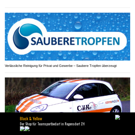
Verlässliche Reinigung für Privat und Gewerbe – Saubere Tropfen überzeugt
Cavero GmbH: Carrosserie-Reparaturen in Horw LU – professionell und