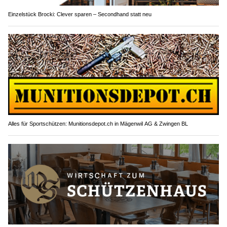
Einzelstück Brocki: Clever sparen – Secondhand statt neu
Alles für Sportschützen: Munitionsdepot.ch in Mägenwil AG & Zwingen BL