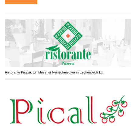
Ristorante Piazza: Ein Muss für Feinschmecker in Eschenbach LU