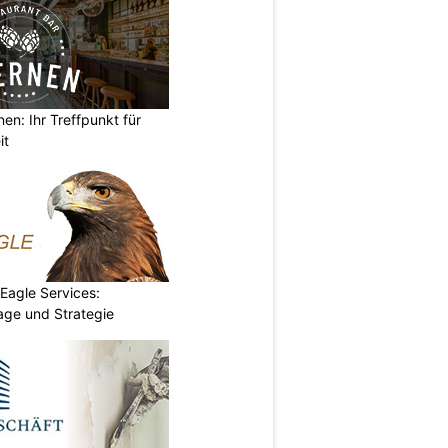
en: Ihr Treffpunkt für
it
 Eagle Services:
lage und Strategie