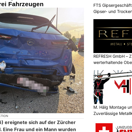
drei Fahrzeugen
FTS Gipsergeschäft 
Gipser- und Trocken
TG
REFRESH GmbH – Zu
werterhaltende Obe
M. Hälg Montage u
Zuverlässige Metall
KTION
 ereignete sich auf der Zürcher
ll. Eine Frau und ein Mann wurden