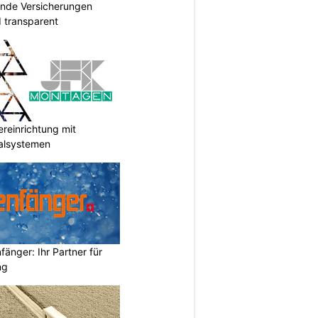
ende Versicherungen
d transparent
reinrichtung mit
galsystemen
änger: Ihr Partner für
ng