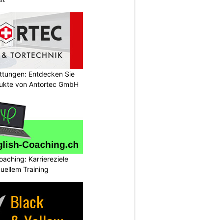
attungen: Entdecken Sie
odukte von Antortec GmbH
oaching: Karriereziele
duellem Training