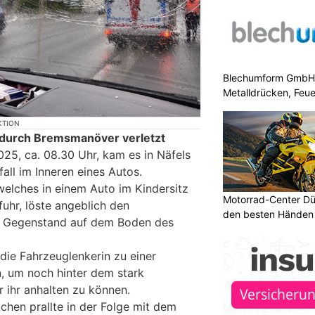
Blechumform GmbH: I
Metalldrücken, Feu
KTION
o durch Bremsmanöver verletzt
025, ca. 08.30 Uhr, kam es in Näfels
all im Inneren eines Autos.
welches in einem Auto im Kindersitz
Motorrad-Center Düb
fuhr, löste angeblich den
den besten Händen 
en Gegenstand auf dem Boden des
ie Fahrzeuglenkerin zu einer
 um noch hinter dem stark
 ihr anhalten zu können.
chen prallte in der Folge mit dem