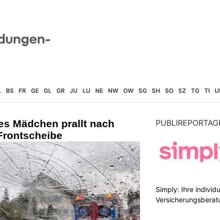
L
BS
FR
GE
GL
GR
JU
LU
NE
NW
OW
SG
SH
SO
SZ
TG
TI
U
ges Mädchen prallt nach
PUBLIREPORTAG
Frontscheibe
Simply: Ihre indivi
Versicherungsberat