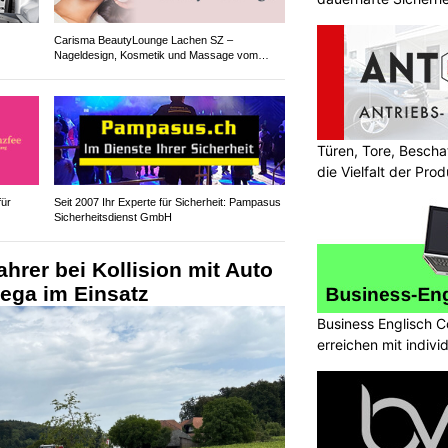
Carisma BeautyLounge Lachen SZ –
Nageldesign, Kosmetik und Massage vom
Feinsten
Türen, Tore, Besch
die Vielfalt der Pr
für
Seit 2007 Ihr Experte für Sicherheit: Pampasus
Sicherheitsdienst GmbH
ahrer bei Kollision mit Auto
Rega im Einsatz
Business Englisch C
erreichen mit indivi