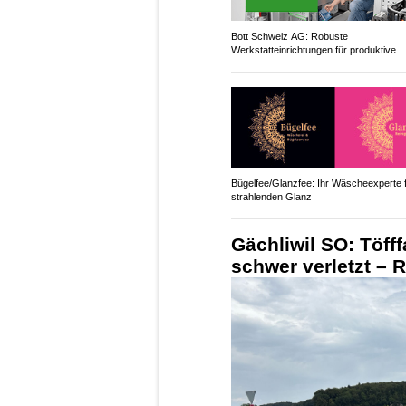
Bott Schweiz AG: Robuste
Werkstatteinrichtungen für produktive
Arbeitsplätze
Bügelfee/Glanzfee: Ihr Wäscheexperte 
strahlenden Glanz
Gächliwil SO: Töfff
schwer verletzt – 