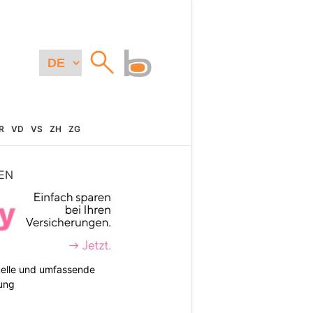
R
VD
VS
ZH
ZG
EN
duelle und umfassende
ung