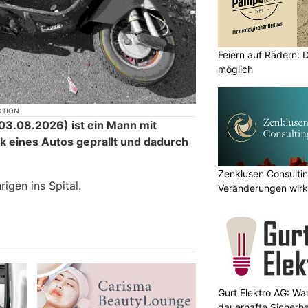
Feiern auf Rädern:
möglich
KTION
3.08.2026) ist ein Mann mit
ck eines Autos geprallt und dadurch
.
Zenklusen Consultin
igen ins Spital.
Veränderungen wirk
umsetzen
Gurt Elektro AG: Wa
dauerhafte Sicherhe