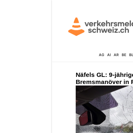
AG
AI
AR
BE
B
Näfels GL: 9-jähri
Bremsmanöver in 