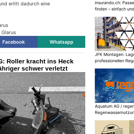
insurando.ch: Pass
und erlitt dadurch eine
finden – einfach un
arus
i Glarus
Facebook
Whatsapp
JFK Montagen: Lage
G: Roller kracht ins Heck
professionellen Re
ähriger schwer verletzt
Aquatum AG / regenf
Regenwassernutzu