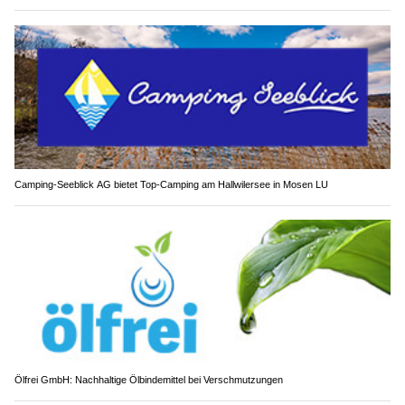
Camping-Seeblick AG bietet Top-Camping am Hallwilersee in Mosen LU
Ölfrei GmbH: Nachhaltige Ölbindemittel bei Verschmutzungen