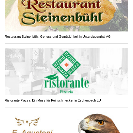
Restaurant Steinenbühl: Genuss und Gemütlichkeit in Untersiggenthal AG
Ristorante Piazza: Ein Muss für Feinschmecker in Eschenbach LU