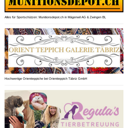
Alles für Sportschützen: Munitionsdepot.ch in Mägenwil AG & Zwingen BL
Hochwertige Orientteppiche bei Orientteppich Täbriz GmbH