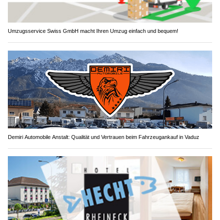
Umzugsservice Swiss GmbH macht Ihren Umzug einfach und bequem!
Demiri Automobile Anstalt: Qualität und Vertrauen beim Fahrzeugankauf in Vaduz