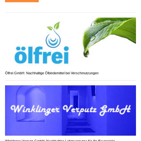
Ölfrei GmbH: Nachhaltige Ölbindemittel bei Verschmutzungen
Winklinger Verputz GmbH: Nachhaltige Lehmverputze für Ihr Bauprojekt