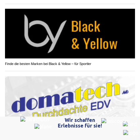
Finde die besten Marken bei Black & Yellow – für Sportler
domatech AG – Ihr Partner in Graunbünden für IT-Sicherheit und Effizienz