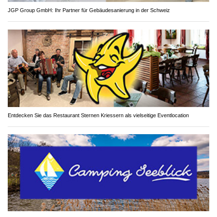
JGP Group GmbH: Ihr Partner für Gebäudesanierung in der Schweiz
Entdecken Sie das Restaurant Sternen Kriessern als vielseitige Eventlocation