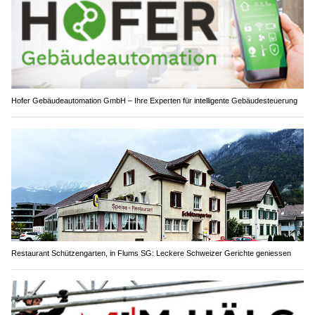
Hofer Gebäudeautomation GmbH – Ihre Experten für intelligente Gebäudesteuerung
Restaurant Schützengarten, in Flums SG: Leckere Schweizer Gerichte geniessen