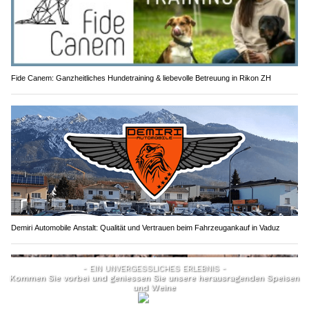
Fide Canem: Ganzheitliches Hundetraining & liebevolle Betreuung in Rikon ZH
Demiri Automobile Anstalt: Qualität und Vertrauen beim Fahrzeugankauf in Vaduz