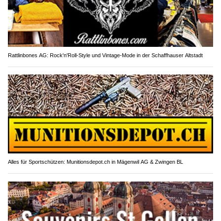
Rattlinbones AG: Rock'n'Roll-Style und Vintage-Mode in der Schaffhauser Altstadt
Alles für Sportschützen: Munitionsdepot.ch in Mägenwil AG & Zwingen BL