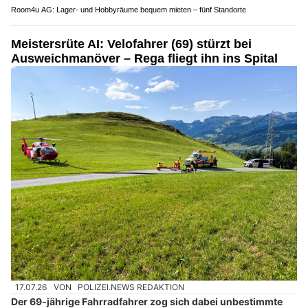
Room4u AG: Lager- und Hobbyräume bequem mieten – fünf Standorte
Meistersrüte AI: Velofahrer (69) stürzt bei
Ausweichmanöver – Rega fliegt ihn ins Spital
17.07.26
VON
POLIZEI.NEWS REDAKTION
Der 69-jährige Fahrradfahrer zog sich dabei unbestimmte