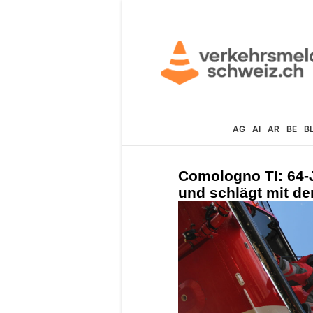
AG
AI
AR
BE
B
Comologno TI: 64-
und schlägt mit de