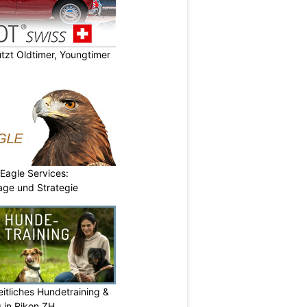
zt Oldtimer, Youngtimer
 Eagle Services:
lage und Strategie
itliches Hundetraining &
g in Rikon ZH