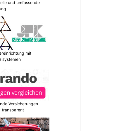
duelle und umfassende
ung
reinrichtung mit
galsystemen
ende Versicherungen
d transparent