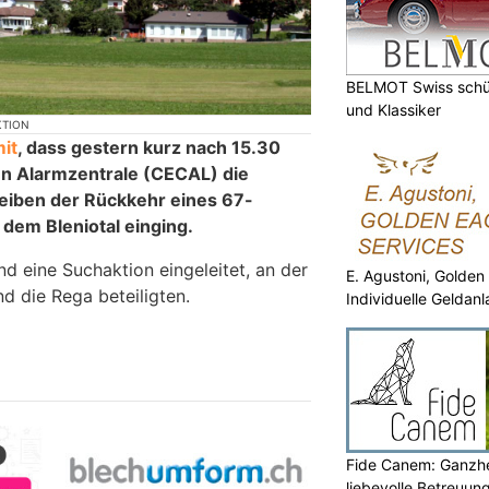
BELMOT Swiss schüt
und Klassiker
KTION
mit
, dass gestern kurz nach 15.30
n Alarmzentrale (CECAL) die
eiben der Rückkehr eines 67-
 dem Bleniotal einging.
 eine Suchaktion eingeleitet, an der
E. Agustoni, Golden
nd die Rega beteiligten.
Individuelle Geldan
Fide Canem: Ganzhe
liebevolle Betreuun