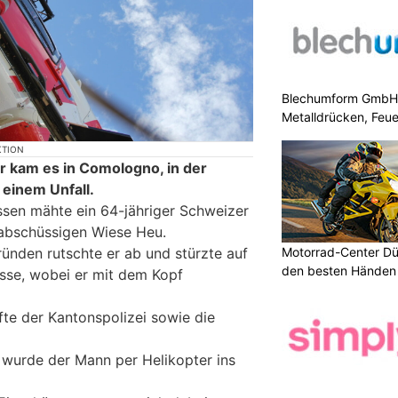
Blechumform GmbH: I
Metalldrücken, Feu
KTION
r kam es in Comologno, in der
 einem Unfall.
sen mähte ein 64-jähriger Schweizer
 abschüssigen Wiese Heu.
Motorrad-Center Düb
ünden rutschte er ab und stürzte auf
den besten Händen 
asse, wobei er mit dem Kopf
fte der Kantonspolizei sowie die
wurde der Mann per Helikopter ins