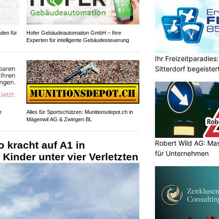
den für
Hofer Gebäudeautomation GmbH – Ihre
Experten für intelligente Gebäudesteuerung
Ihr Freizeitparadies:
Sitterdorf begeistert
e
Alles für Sportschützen: Munitionsdepot.ch in
Mägenwil AG & Zwingen BL
Robert Wild AG: Ma
o kracht auf A1 in
für Unternehmen
Kinder unter vier Verletzten