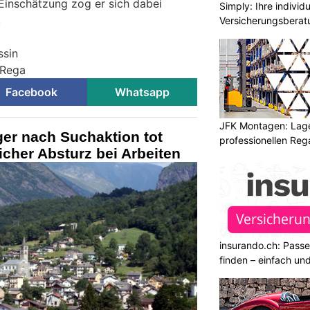
 Einschätzung zog er sich dabei
Simply: Ihre indivi
.
Versicherungsberat
ssin
 Rega
Facebook
Whatsapp
JFK Montagen: Lage
iger nach Suchaktion tot
professionellen Re
icher Absturz bei Arbeiten
insurando.ch: Pass
finden – einfach un