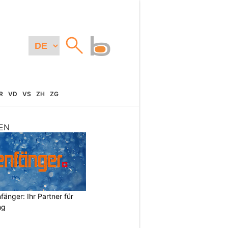
R
VD
VS
ZH
ZG
EN
änger: Ihr Partner für
ng