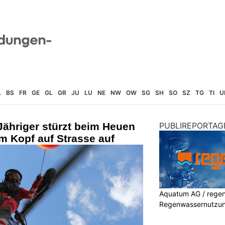
L
BS
FR
GE
GL
GR
JU
LU
NE
NW
OW
SG
SH
SO
SZ
TG
TI
U
Jähriger stürzt beim Heuen
PUBLIREPORTAG
m Kopf auf Strasse auf
Aquatum AG / regenf
Regenwassernutzu