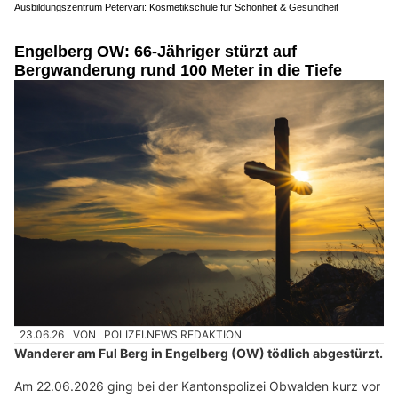
Ausbildungszentrum Petervari: Kosmetikschule für Schönheit & Gesundheit
Engelberg OW: 66-Jähriger stürzt auf
Bergwanderung rund 100 Meter in die Tiefe
23.06.26
VON
POLIZEI.NEWS REDAKTION
Wanderer am Ful Berg in Engelberg (OW) tödlich abgestürzt.
Am 22.06.2026 ging bei der Kantonspolizei Obwalden kurz vor