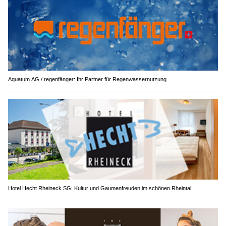
Aquatum AG / regenfänger: Ihr Partner für Regenwassernutzung
Hotel Hecht Rheineck SG: Kultur und Gaumenfreuden im schönen Rheintal