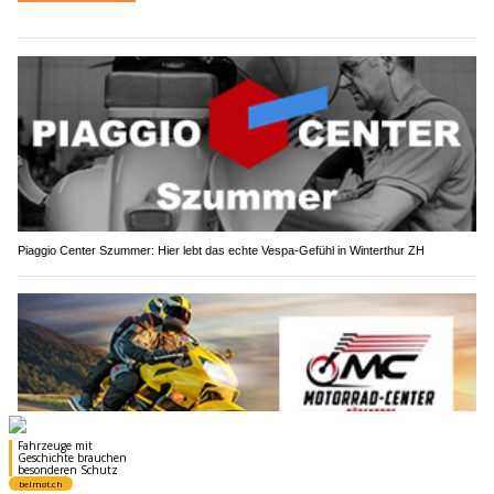
Piaggio Center Szummer: Hier lebt das echte Vespa-Gefühl in Winterthur ZH
Motorrad-Center Dübendorf: Ihr Motorrad in den besten Händen – Wartung &