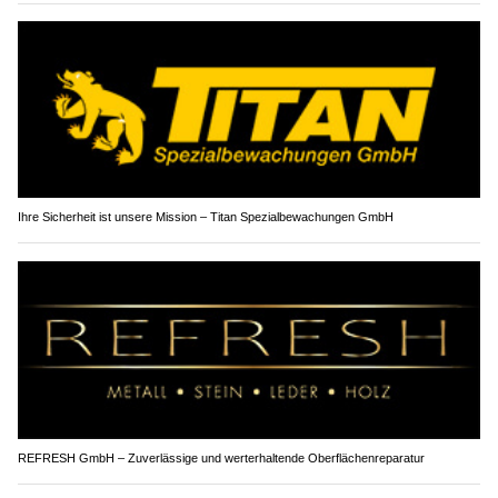
Ihre Sicherheit ist unsere Mission – Titan Spezialbewachungen GmbH
REFRESH GmbH – Zuverlässige und werterhaltende Oberflächenreparatur