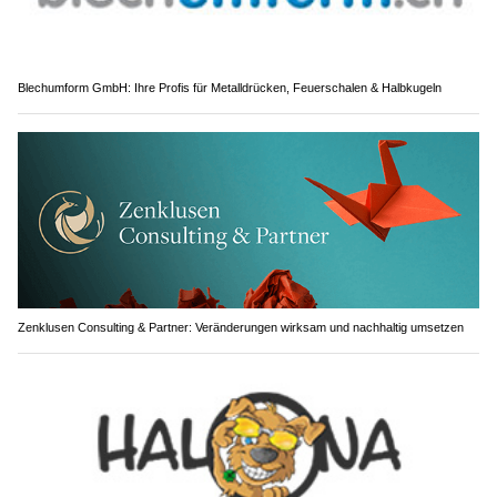
Blechumform GmbH: Ihre Profis für Metalldrücken, Feuerschalen & Halbkugeln
Zenklusen Consulting & Partner: Veränderungen wirksam und nachhaltig umsetzen