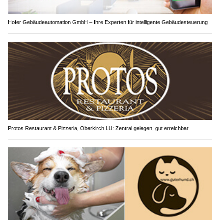
Hofer Gebäudeautomation GmbH – Ihre Experten für intelligente Gebäudesteuerung
Protos Restaurant & Pizzeria, Oberkirch LU: Zentral gelegen, gut erreichbar