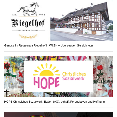
Genuss im Restaurant Riegelhof in Wil ZH – Überzeugen Sie sich jetzt
HOPE Christliches Sozialwerk, Baden (AG), schafft Perspektiven und Hoffnung