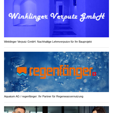
Winklinger Verputz GmbH: Nachhaltige Lehmverputze für Ihr Bauprojekt
Aquatum AG / regenfänger: Ihr Partner für Regenwassernutzung