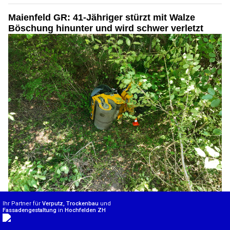
Maienfeld GR: 41-Jähriger stürzt mit Walze
Böschung hinunter und wird schwer verletzt
30.07.26
VON
POLIZEI.NEWS REDAKTION
Am Donnerstag ist es in Maienfeld zu einem Unfall mit einer
Walze gekommen.