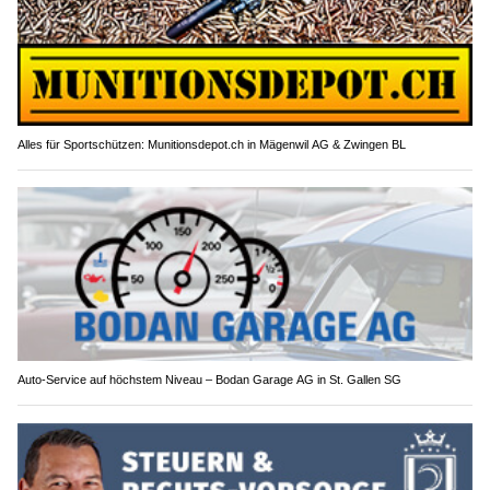
Alles für Sportschützen: Munitionsdepot.ch in Mägenwil AG & Zwingen BL
Auto-Service auf höchstem Niveau – Bodan Garage AG in St. Gallen SG