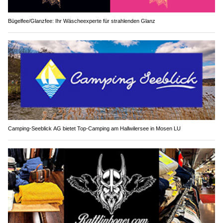
Bügelfee/Glanzfee: Ihr Wäscheexperte für strahlenden Glanz
Camping-Seeblick AG bietet Top-Camping am Hallwilersee in Mosen LU