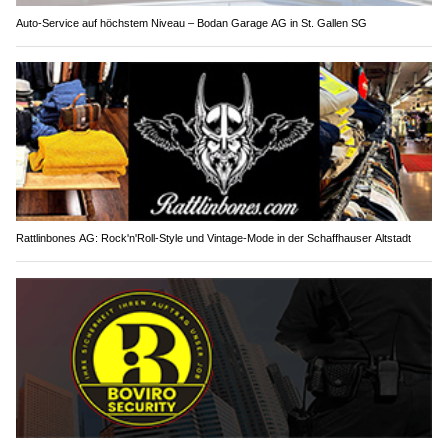
Auto-Service auf höchstem Niveau – Bodan Garage AG in St. Gallen SG
Rattlinbones AG: Rock'n'Roll-Style und Vintage-Mode in der Schaffhauser Altstadt