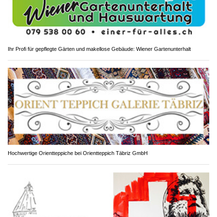
Ihr Profi für gepflegte Gärten und makellose Gebäude: Wiener Gartenunterhalt
Hochwertige Orientteppiche bei Orientteppich Täbriz GmbH