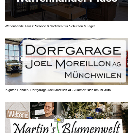
Waffenhandel Plüss: Service & Sortiment für Schützen & Jäger
In guten Händen: Dorfgarage Joel Moreillon AG kümmert sich um Ihr Auto