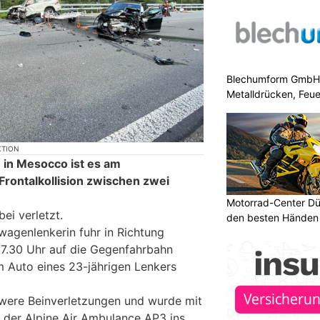
Blechumform GmbH: I
Metalldrücken, Feu
KTION
 in Mesocco ist es am
Frontalkollision zwischen zwei
Motorrad-Center Düb
ei verletzt.
den besten Händen 
wagenlenkerin fuhr in Richtung
 17.30 Uhr auf die Gegenfahrbahn
m Auto eines 23-jährigen Lenkers
hwere Beinverletzungen und wurde mit
 der Alpine Air Ambulance AP3 ins