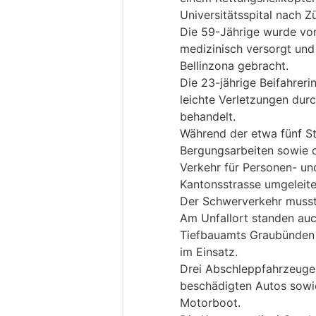
Universitätsspital nach Z
Die 59-Jährige wurde v
medizinisch versorgt und
Bellinzona gebracht.
Die 23-jährige Beifahreri
leichte Verletzungen dur
behandelt.
Während der etwa fünf S
Bergungsarbeiten sowie 
Verkehr für Personen- un
Kantonsstrasse umgeleite
Der Schwerverkehr musst
Am Unfallort standen auc
Tiefbauamts Graubünden s
im Einsatz.
Drei Abschleppfahrzeuge 
beschädigten Autos sowi
Motorboot.