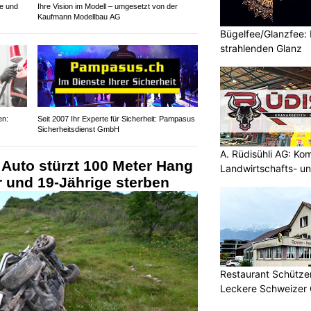
e und
Ihre Vision im Modell – umgesetzt von der
Kaufmann Modellbau AG
Bügelfee/Glanzfee: 
strahlenden Glanz
en:
Seit 2007 Ihr Experte für Sicherheit: Pampasus
Sicherheitsdienst GmbH
A. Rüdisühli AG: Ko
Auto stürzt 100 Meter Hang
Landwirtschafts- u
r und 19-Jährige sterben
Restaurant Schützen
Leckere Schweizer 