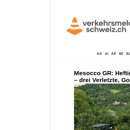
AG
AI
AR
BE
B
Mesocco GR: Heftig
– drei Verletzte, G