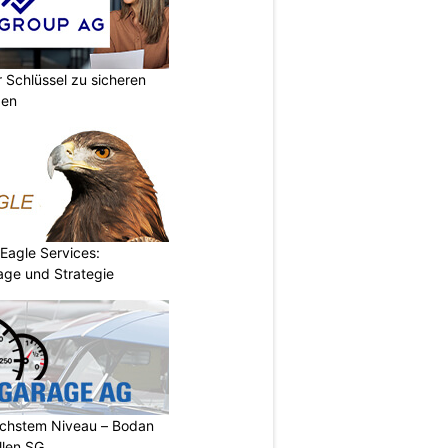
r Schlüssel zu sicheren
gen
 Eagle Services:
lage und Strategie
öchstem Niveau – Bodan
llen SG