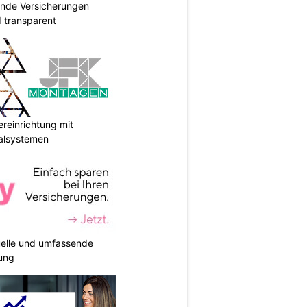
ende Versicherungen
d transparent
reinrichtung mit
galsystemen
duelle und umfassende
ung