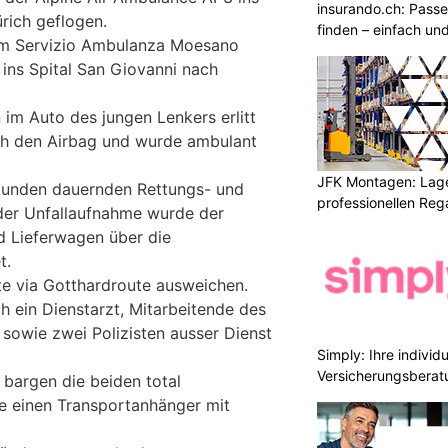
insurando.ch: Pass
ürich geflogen.
finden – einfach un
om Servizio Ambulanza Moesano
 ins Spital San Giovanni nach
n im Auto des jungen Lenkers erlitt
ch den Airbag und wurde ambulant
JFK Montagen: Lage
tunden dauernden Rettungs- und
professionellen Re
der Unfallaufnahme wurde der
d Lieferwagen über die
t.
e via Gotthardroute ausweichen.
h ein Dienstarzt, Mitarbeitende des
owie zwei Polizisten ausser Dienst
Simply: Ihre indivi
Versicherungsberat
bargen die beiden total
e einen Transportanhänger mit