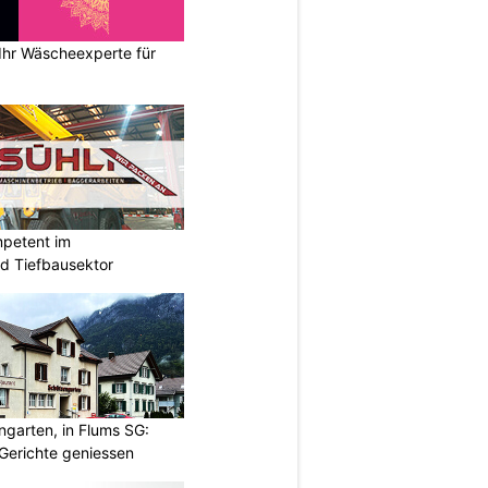
Ihr Wäscheexperte für
mpetent im
nd Tiefbausektor
garten, in Flums SG:
Gerichte geniessen