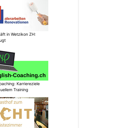
äft in Wetzikon ZH:
eugt
oaching: Karriereziele
duellem Training