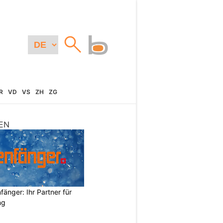
R
VD
VS
ZH
ZG
EN
änger: Ihr Partner für
ng