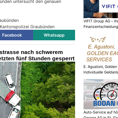
bünden untersucht den genauen
raubünden
VIFIT Group AG – Ih
 Kantonspolizei Graubünden
Finanzentscheidun
Facebook
Whatsapp
ynstrasse nach schwerem
letzten fünf Stunden gesperrt
E. Agustoni, Golden
Individuelle Geldan
Auto-Service auf h
Garage AG in St. Ga