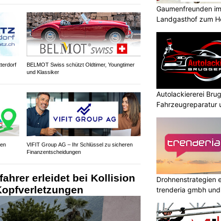
Gaumenfreunden im
Landgasthof zum H
tterdorf
BELMOT Swiss schützt Oldtimer, Youngtimer
und Klassiker
Autolackiererei Bru
Fahrzeugreparatur 
ren
VIFIT Group AG – Ihr Schlüssel zu sicheren
Finanzentscheidungen
hrer erleidet bei Kollision
Drohnenstrategien e
Kopfverletzungen
trenderia gmbh und 