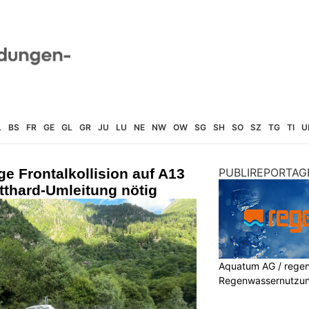
L
BS
FR
GE
GL
GR
JU
LU
NE
NW
OW
SG
SH
SO
SZ
TG
TI
U
e Frontalkollision auf A13
PUBLIREPORTAG
otthard-Umleitung nötig
Aquatum AG / regenf
Regenwassernutzu