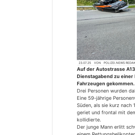
23.07.25
VON
POLIZEI.NEWS REDA
Auf der Autostrasse A13
Dienstagabend zu einer 
Fahrzeugen gekommen.
Drei Personen wurden dab
Eine 59-jährige Personen
Süden, als sie kurz nach
geriet und frontal mit de
kollidierte.
Der junge Mann erlitt sc
einem Rettungshelikopter