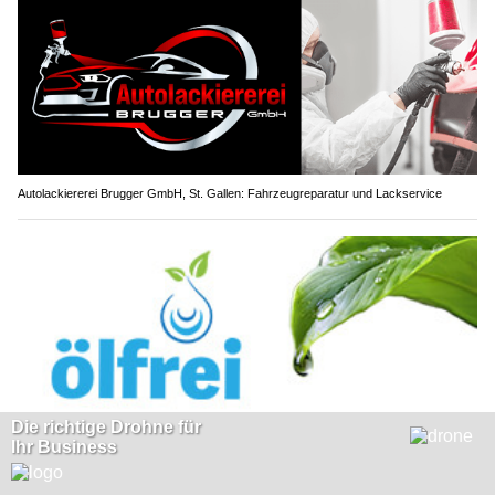
Autolackiererei Brugger GmbH, St. Gallen: Fahrzeugreparatur und Lackservice
Ölfrei GmbH: Nachhaltige Ölbindemittel bei Verschmutzungen