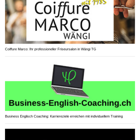
Coiffure Marco: Ihr professioneller Friseursalon in Wängi TG
Business Englisch Coaching: Karriereziele erreichen mit individuellem Training