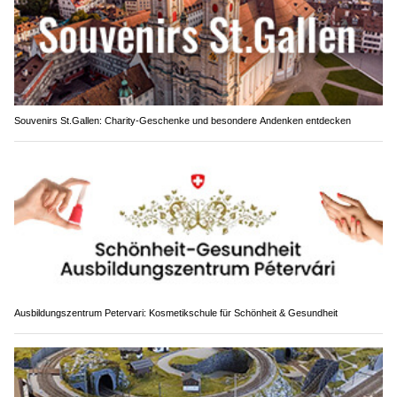
Souvenirs St.Gallen: Charity-Geschenke und besondere Andenken entdecken
Ausbildungszentrum Petervari: Kosmetikschule für Schönheit & Gesundheit