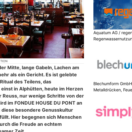
Aquatum AG / regenf
Regenwassernutzu
KTION
der Mitte, lange Gabeln, Lachen am
ehr als ein Gericht. Es ist gelebte
Ritual des Teilens, das
Blechumform GmbH: I
 einst in Alphütten, heute im Herzen
Metalldrücken, Feu
r Reuss, nur wenige Schritte von der
 wird im FONDUE HOUSE DU PONT an
g diese besondere Genusskultur
efüllt. Hier begegnen sich Menschen
 durch die Freude an echtem
amer Zeit.