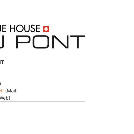
NT
)
ch
(Mail)
Web)