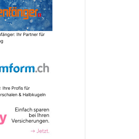
änger: Ihr Partner für
ng
hre Profis für
erschalen & Halbkugeln