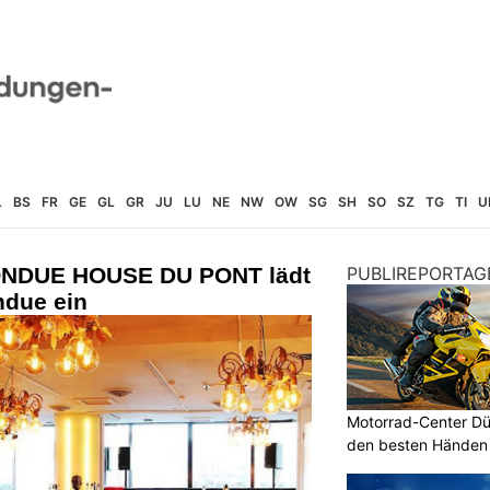
L
BS
FR
GE
GL
GR
JU
LU
NE
NW
OW
SG
SH
SO
SZ
TG
TI
U
FONDUE HOUSE DU PONT lädt
PUBLIREPORTAG
ndue ein
Motorrad-Center Düb
den besten Händen 