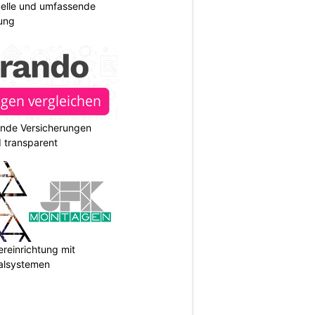
duelle und umfassende
ung
ende Versicherungen
d transparent
reinrichtung mit
galsystemen
N