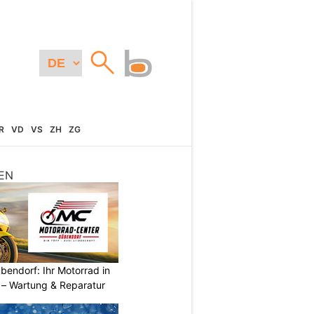
R
VD
VS
ZH
ZG
EN
endorf: Ihr Motorrad in
– Wartung & Reparatur