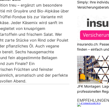
Simply: Ihre indivi
ition treu – ergänzt um besondere
Versicherungsberat
itié mit Gruyère und Bio-Alpkäse über
rüffel-Fondue bis zur Variante mit
äse. Jeder Käsemix wird sanft im
egleitet von knusprigem
Kartoffeln und frischem Salat. Wer
cht zarte Stücke von Rind oder Poulet
insurando.ch: Pass
der pflanzliches Öl. Auch vegane
finden – einfach un
n bereit. Sechs hausgemachte
 und fein abgestimmte Beilagen
Und zum Finale? Ein
ischen Früchten und feinster
innlich, aromatisch und der perfekte
svollen Abend.
JFK Montagen: Lage
professionellen Re
EMPFEHLUNGE