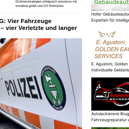
alitäten
insurando.ch: Passende Versicherungen finden
– einfach und transparent
Hofer Gebäudeauto
Experten für intell
Drohnenstrategien erfolgreich umsetzen mit
trenderia gmbh und DJI Enterprise
E. Agustoni, Golden
Individuelle Geldan
G: Vier Fahrzeuge
 – vier Verletzte und langer
Autolackiererei Bru
Fahrzeugreparatur 