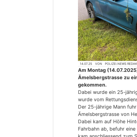
14.07.25
VON
POLIZEI.NEWS REDA
Am Montag (14.07.2025), 
Ämelsbergstrasse zu ein
gekommen.
Dabei wurde ein 25-jähri
wurde vom Rettungsdienst
Der 25-jährige Mann fuhr
Ämelsbergstrasse von He
Dabei kam auf Höhe Hinte
Fahrbahn ab, befuhr eine
kam anschliessend zum St