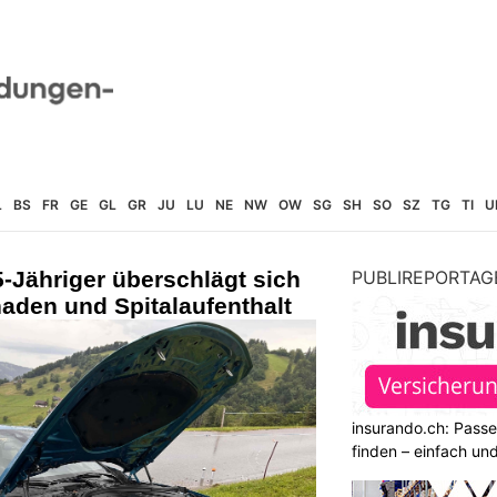
L
BS
FR
GE
GL
GR
JU
LU
NE
NW
OW
SG
SH
SO
SZ
TG
TI
U
Jähriger überschlägt sich
PUBLIREPORTAG
haden und Spitalaufenthalt
insurando.ch: Pass
finden – einfach un