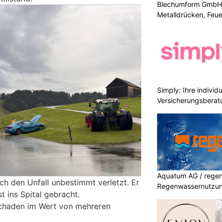
Blechumform GmbH: I
Metalldrücken, Feu
Simply: Ihre indivi
Versicherungsberat
Aquatum AG / regenf
ch den Unfall unbestimmt verletzt. Er
Regenwassernutzu
 ins Spital gebracht.
chaden im Wert von mehreren