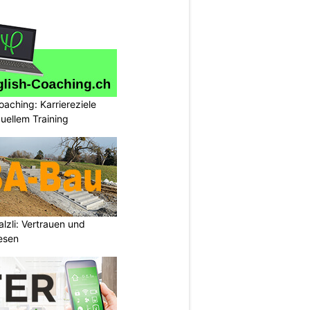
oaching: Karriereziele
duellem Training
zli: Vertrauen und
esen