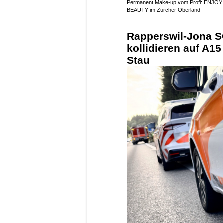
Restaurant Schweikhof: Regionale Spezi
& saisonale Highlights
Permanent Make-up vom Profi: ENJOY
BEAUTY im Zürcher Oberland
Rapperswil-Jona S
kollidieren auf A15
Stau