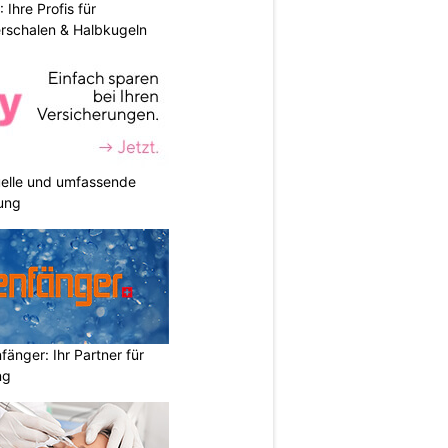
hre Profis für
erschalen & Halbkugeln
duelle und umfassende
ung
änger: Ihr Partner für
ng