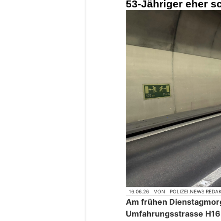
Bott Schweiz AG: Robuste
Werkstatteinrichtungen für produktive
Arbeitsplätze
Aquatum AG / regenfänger: Ihr Partner 
Regenwassernutzung
Wattwil SG: Auto ü
53-Jähriger eher s