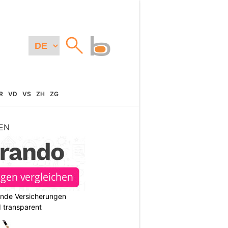
R
VD
VS
ZH
ZG
EN
ende Versicherungen
d transparent