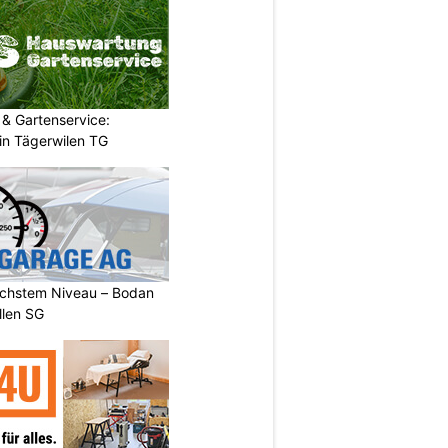
& Gartenservice:
in Tägerwilen TG
öchstem Niveau – Bodan
llen SG