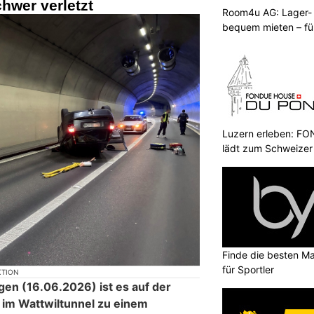
Room4u AG: Lager-
bequem mieten – fü
Halona Naturfutterladen: Individuelle Beratung
für Tiernahrung
Luzern erleben: 
lädt zum Schweizer
für
Business Englisch Coaching: Karriereziele
erreichen mit individuellem Training
berschlägt sich im Tunnel –
chwer verletzt
Finde die besten Ma
für Sportler