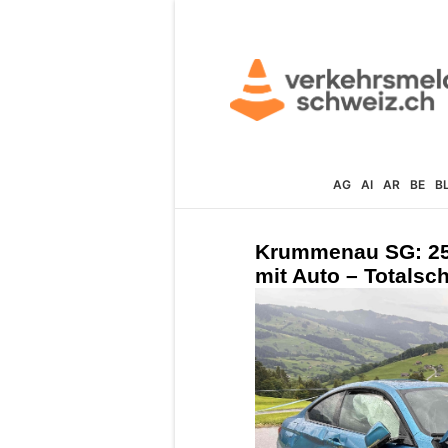
AG
AI
AR
BE
B
Krummenau SG: 25-
mit Auto – Totalsc