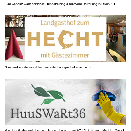
Fide Canem: Ganzheitliches Hundetraining & liebevolle Betreuung in Rikon ZH
Gaumenfreunden im Schocherswiler Landgasthof zum Hecht
Von der Glasfassade bis zum Treppenhaus – HuuSWaRT36 Renate Mächler GmbH