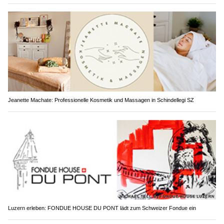
Jeanette Machate: Professionelle Kosmetik und Massagen in Schindellegi SZ
Luzern erleben: FONDUE HOUSE DU PONT lädt zum Schweizer Fondue ein