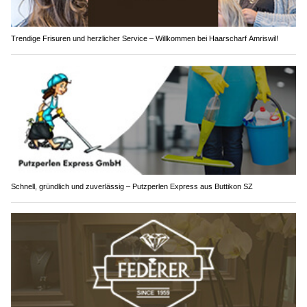
Trendige Frisuren und herzlicher Service – Willkommen bei Haarscharf Amriswil!
Schnell, gründlich und zuverlässig – Putzperlen Express aus Buttikon SZ