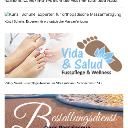
Rattlinbones AG: Rock'n'Roll-Style und Vintage-Mode in der Schaffhauser Altstadt
Künzli Schuhe: Experten für orthopädische Massanfertigung
Vida y Salud: Fusspflege-Routine für Stressabbau – Schönenwerd SO