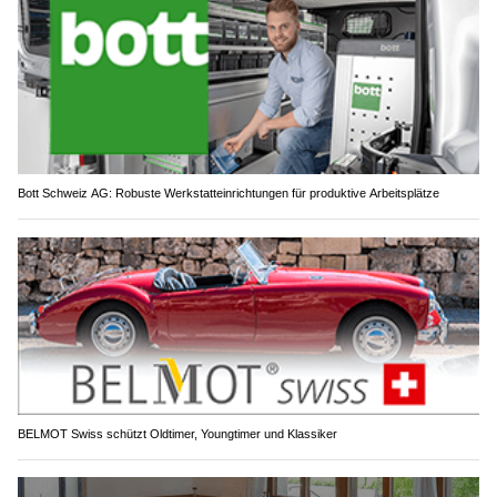
Bott Schweiz AG: Robuste Werkstatteinrichtungen für produktive Arbeitsplätze
BELMOT Swiss schützt Oldtimer, Youngtimer und Klassiker