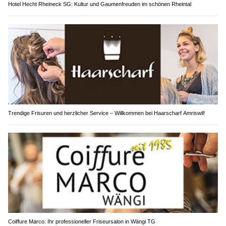
Hotel Hecht Rheineck SG: Kultur und Gaumenfreuden im schönen Rheintal
Trendige Frisuren und herzlicher Service – Willkommen bei Haarscharf Amriswil!
Coiffure Marco: Ihr professioneller Friseursalon in Wängi TG