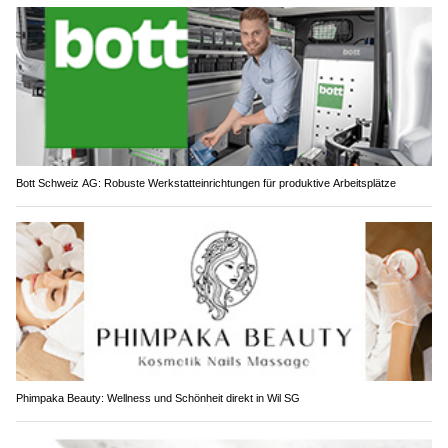
Bott Schweiz AG: Robuste Werkstatteinrichtungen für produktive Arbeitsplätze
Phimpaka Beauty: Wellness und Schönheit direkt in Wil SG