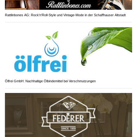
Rattlinbones AG: Rock'n'Roll-Style und Vintage-Mode in der Schaffhauser Altstadt
Ölfrei GmbH: Nachhaltige Ölbindemittel bei Verschmutzungen