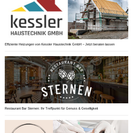
Effiziente Heizungen von Kessler Haustechnik GmbH – Jetzt beraten lassen
Restaurant Bar Sternen: Ihr Treffpunkt für Genuss & Geselligkeit