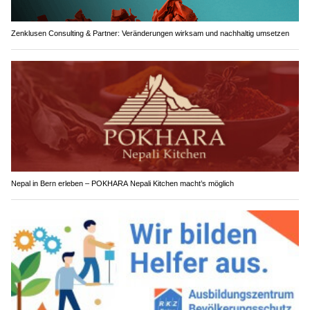
Zenklusen Consulting & Partner: Veränderungen wirksam und nachhaltig umsetzen
Nepal in Bern erleben – POKHARA Nepali Kitchen macht’s möglich