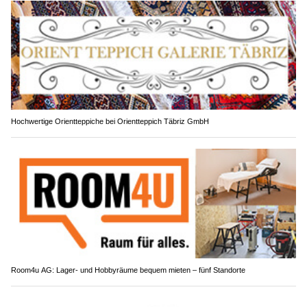
Hochwertige Orientteppiche bei Orientteppich Täbriz GmbH
Room4u AG: Lager- und Hobbyräume bequem mieten – fünf Standorte