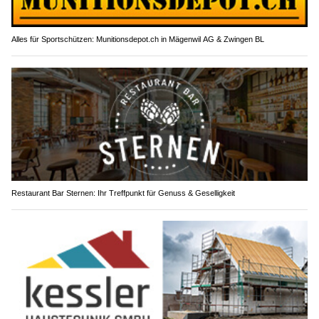
Alles für Sportschützen: Munitionsdepot.ch in Mägenwil AG & Zwingen BL
Restaurant Bar Sternen: Ihr Treffpunkt für Genuss & Geselligkeit