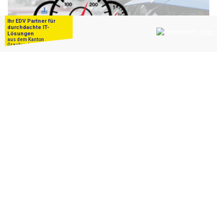
Auto-Service auf höchstem Niveau – Bodan Garage AG in St. Gallen SG
Oberriet SG: 66-jähriger E-Bike-Fahrer nach
Sturz mit 0,64 mg/l im Spital