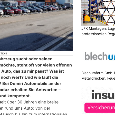
JFK Montagen: Lage
professionellen Re
KTION
ahrzeug sucht oder seinen
öchte, steht oft vor vielen offenen
n Auto, das zu mir passt? Was ist
Blechumform GmbH: I
 noch wert? Und wie läuft die
Metalldrücken, Feu
 Bei Demiri Automobile an der
aduz erhalten Sie Antworten –
 und kompetent.
eit über 30 Jahren eine breite
gen rund ums Auto: von der
tausch bis hin zum internationalen