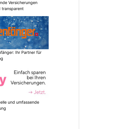
ende Versicherungen
d transparent
änger: Ihr Partner für
ng
duelle und umfassende
ung
N