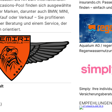
insurando.ch: Pass
casions-Pool finden sich ausgewählte
finden – einfach un
er Marken, darunter auch BMW, MINI,
Kauf oder Verkauf – Sie profitieren
cher Beratung und einem Service, der
 orientiert.
Aquatum AG / regenf
Regenwassernutzu
lt
Simply: Ihre indivi
Versicherungsberat
EMPFEHLUNGE
.)