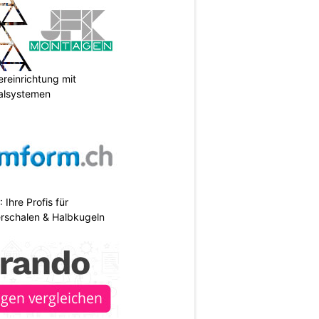
reinrichtung mit
galsystemen
hre Profis für
erschalen & Halbkugeln