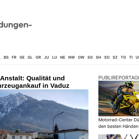
L
BS
FR
GE
GL
GR
JU
LU
NE
NW
OW
SG
SH
SO
SZ
TG
TI
U
Anstalt: Qualität und
PUBLIREPORTAG
hrzeugankauf in Vaduz
Motorrad-Center Düb
den besten Händen 