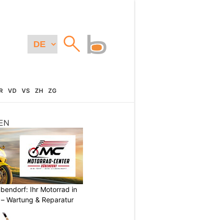
R
VD
VS
ZH
ZG
EN
endorf: Ihr Motorrad in
– Wartung & Reparatur