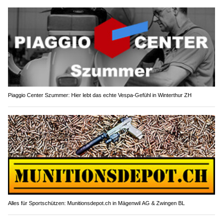
Piaggio Center Szummer: Hier lebt das echte Vespa-Gefühl in Winterthur ZH
Alles für Sportschützen: Munitionsdepot.ch in Mägenwil AG & Zwingen BL