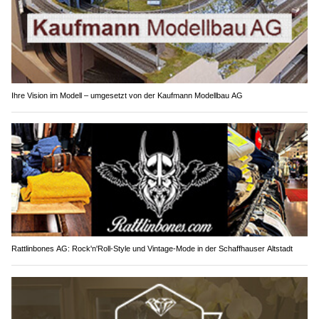
Ihre Vision im Modell – umgesetzt von der Kaufmann Modellbau AG
Rattlinbones AG: Rock'n'Roll-Style und Vintage-Mode in der Schaffhauser Altstadt