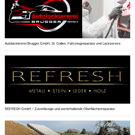
Autolackiererei Brugger GmbH, St. Gallen: Fahrzeugreparatur und Lackservice
REFRESH GmbH – Zuverlässige und werterhaltende Oberflächenreparatur