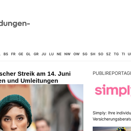
L
BS
FR
GE
GL
GR
JU
LU
NE
NW
OW
SG
SH
SO
SZ
TG
TI
U
scher Streik am 14. Juni
PUBLIREPORTAG
gen und Umleitungen
Simply: Ihre indivi
Versicherungsberat