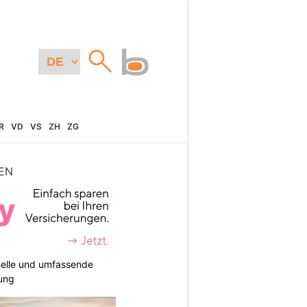
R
VD
VS
ZH
ZG
EN
duelle und umfassende
ung