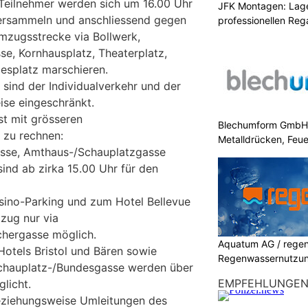
Teilnehmer werden sich um 16.00 Uhr
JFK Montagen: Lage
ersammeln und anschliessend gegen
professionellen Re
Umzugsstrecke via Bollwerk,
se, Kornhausplatz, Theaterplatz,
splatz marschieren.
 sind der Individualverkehr und der
eise eingeschränkt.
ist mit grösseren
Blechumform GmbH: I
 zu rechnen:
Metalldrücken, Feu
sse, Amthaus-/Schauplatzgasse
ind ab zirka 15.00 Uhr für den
sino-Parking und zum Hotel Bellevue
zug nur via
chergasse möglich.
Aquatum AG / regenf
Hotels Bristol und Bären sowie
Regenwassernutzu
Schauplatz-/Bundesgasse werden über
EMPFEHLUNGE
licht.
ziehungsweise Umleitungen des