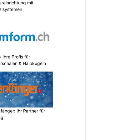
reinrichtung mit
galsystemen
hre Profis für
erschalen & Halbkugeln
änger: Ihr Partner für
ng
N