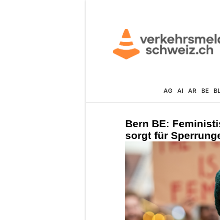
AG
AI
AR
BE
B
Bern BE: Feministi
sorgt für Sperrun