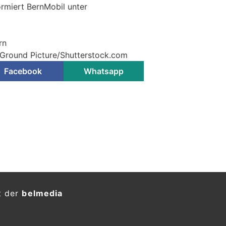
ormiert BernMobil unter
rn
 Ground Picture/Shutterstock.com
Facebook
Whatsapp
t der
belmedia