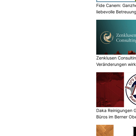
igen Umleitungsroute hat sich eine
Fide Canem: Ganzhe
s Bestvariante herausgestellt. Der
liebevolle Betreuun
ni bis Ende November komplett
Zenklusen Consultin
Veränderungen wirk
Restaurant Pizzeria Traube, Langendorf SO:
umsetzen
Leckere Speisen – mit Gartenterrasse
s der
Business Englisch Coaching: Karriereziele
erreichen mit individuellem Training
gen auf A6 und A8 – Tunnel
Daka Reinigungen G
offen
Büros im Berner Obe
KTION
hnitts der A6 zwischen Gesigen und
ers Simmental laufen seit Anfang