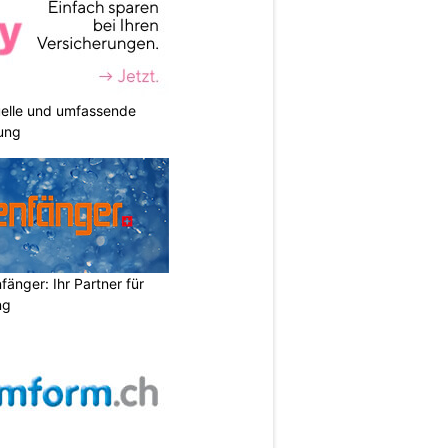
duelle und umfassende
ung
änger: Ihr Partner für
ng