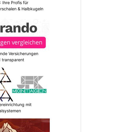
hre Profis für
erschalen & Halbkugeln
ende Versicherungen
d transparent
reinrichtung mit
galsystemen