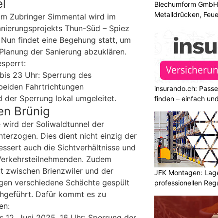
l
Blechumform GmbH: I
Metalldrücken, Feu
im Zubringer Simmental wird im
nierungsprojekts Thun-Süd – Spiez
 Nun findet eine Begehung statt, um
 Planung der Sanierung abzuklären.
esperrt:
 bis 23 Uhr: Sperrung des
beiden Fahrtrichtungen
insurando.ch: Pass
 der Sperrung lokal umgeleitet.
finden – einfach un
en Brünig
 wird der Soliwaldtunnel der
terzogen. Dies dient nicht einzig der
essert auch die Sichtverhältnisse und
 Verkehrsteilnehmenden. Zudem
 zwischen Brienzwiler und der
JFK Montagen: Lage
gen verschiedene Schächte gespült
professionellen Re
chgeführt. Dafür kommt es zu
en:
is 12. Juni 2025, 16 Uhr: Sperrung der