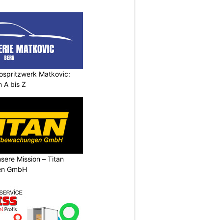
ospritzwerk Matkovic:
 A bis Z
nsere Mission – Titan
en GmbH