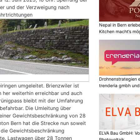
ler und der Verzweigung nach
ahrtrichtungen
Nepal in Bern erle
Kitchen macht’s mög
Drohnenstrategien e
ringen umgeleitet. Brienzwiler ist
trenderia gmbh und 
her weiterhin erreichbar und auch
rünigpass bleibt mit der Umfahrung
 befahrbar. Die Umleitung über
t einer Gewichtsbeschränkung von 28
ton Bern hat die Strecke nun soweit
hr die Gewichtsbeschränkung
ELVA Bau GmbH: V
te. Lastwagen über 28 Tonnen
Photovoltaik