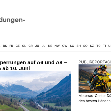
L
BS
FR
GE
GL
GR
JU
LU
NE
NW
OW
SG
SH
SO
SZ
TG
TI
U
sperrungen auf A6 und A8 –
PUBLIREPORTAG
 ab 10. Juni
Motorrad-Center Düb
den besten Händen 