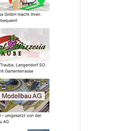
ss GmbH macht Ihren
 bequem!
 Traube, Langendorf SO:
it Gartenterrasse
ll – umgesetzt von der
u AG