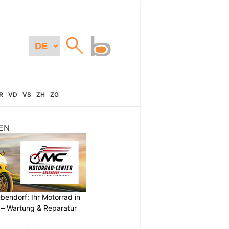
R
VD
VS
ZH
ZG
EN
endorf: Ihr Motorrad in
– Wartung & Reparatur