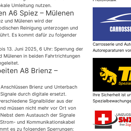
okale Umleitung nutzen.
en A6 Spiez – Mülenen
ez und Mülenen wird der
iodischen Reinigung unterzogen und
ührt. Es kommt dafür zu folgender
Carrosserie und Aut
bis 13. Juni 2025, 6 Uhr: Sperrung der
Autoreparaturen von
d Mülenen in beiden Fahrtrichtungen
geleitet.
beiten A8 Brienz –
 Anschlüssen Brienz und Unterbach
Signale durch digitale ersetzt.
Ihre Sicherheit ist u
erschiedene Signalbilder aus der
Spezialbewachung
und müssen nicht mehr vor Ort von
 Nebst dem Austausch der Signale
 Strom- und Kommunikationskabel
ommt es zu folgenden Sperrungen: