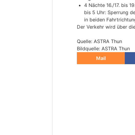
4 Nächte 16./17. bis 1
bis 5 Uhr: Sperrung d
in beiden Fahrtrichtu
Der Verkehr wird über di
Quelle: ASTRA Thun
Bildquelle: ASTRA Thun
Mail
Biel BE: A5 nachts
sorgen für Umleit
14.04.26
VON
POLIZEI.NEWS REDA
Die Tunnels entlang der
gereinigt.
Dabei werden auch Unterh
nächsten Wochen werden 
Büttenbergtunnel auf dem