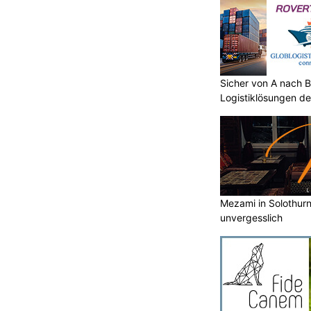
für kommt es zu Nachtsperrungen.
Sicher von A nach B
Logistiklösungen de
lle
Swiss Ablation: Präzise Herzeingriffe dank
Videotechnik
.ch in
Hochwertige Orientteppiche bei Orientteppich
Täbriz GmbH
fluhtunnel wird für fünf
Mezami in Solothurn 
esperrt
unvergesslich
KTION
ei Wimmis wird im Rahmen der
A6 zwischen Thun-Süd und
 saniert und erneuert.
verhältnisse und der vorhandenen,