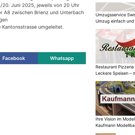
9./20. Juni 2025, jeweils von 20 Uhr
er A8 zwischen Brienz und Unterbach
Umzugsservice Swi
ngen
Umzug einfach und
e Kantonsstrasse umgeleitet.
Facebook
Whatsapp
Restaurant Pizzeria
Leckere Speisen – m
 gesperrt – Tunnelarbeiten
ungen
KTION
 Nationalstrassen werden periodisch
altsarbeiten durchgeführt. In den
Ihre Vision im Mode
der Längholz- und der
Kaufmann Modellba
 Ostast der A5 bei Biel diesen