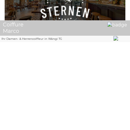
Restaurant Bar Sternen: Ihr Treffpunkt für Genuss & Geselligkeit
Scuol GR: Motorradfahrer kracht in drei
Fahrzeuge – mit Rega ins Spital geflogen