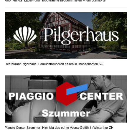
Room4u AG: Lager- und Hobbyräume bequem mieten – fünf Standorte
Restaurant Pilgerhaus: Familienfreundlich essen in Bronschhofen SG
Piaggio Center Szummer: Hier lebt das echte Vespa-Gefühl in Winterthur ZH