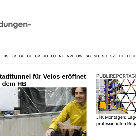
L
BS
FR
GE
GL
GR
JU
LU
NE
NW
OW
SG
SH
SO
SZ
TG
TI
U
adttunnel für Velos eröffnet
PUBLIREPORTAG
r dem HB
JFK Montagen: Lage
professionellen Re