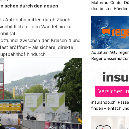
Motorrad-Center Düb
sen schon durch den neuen
den besten Händen 
ls Autobahn mitten durch Zürich
sinnbildlich für den Wandel hin zu
bilität.
dttunnel zwischen den Kreisen 4 und
est eröffnet – als sichere, direkte
Aquatum AG / regenf
uptbahnhof hindurch.
Regenwassernutzu
insurando.ch: Pass
finden – einfach un