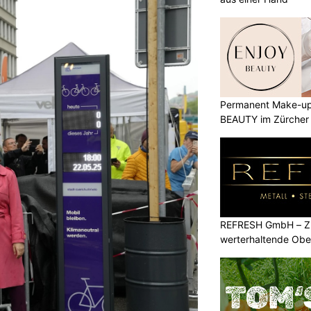
Permanent Make-up
BEAUTY im Zürcher
REFRESH GmbH – Zu
werterhaltende Obe