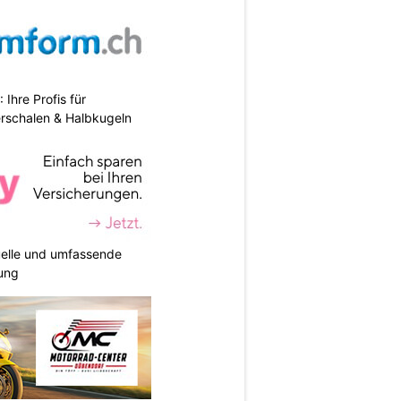
hre Profis für
erschalen & Halbkugeln
duelle und umfassende
ung