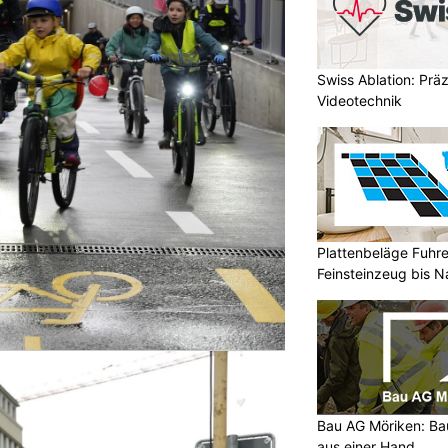
Swiss Ablation: Prä
Videotechnik
Plattenbeläge Fuhr
Feinsteinzeug bis Na
Hand
Bau AG Möriken: Ba
aus einer Hand