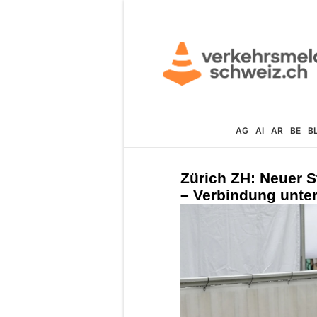
AG
AI
AR
BE
B
Zürich ZH: Neuer St
– Verbindung unte