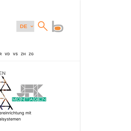
R
VD
VS
ZH
ZG
EN
reinrichtung mit
galsystemen