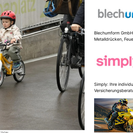
Blechumform GmbH: I
Metalldrücken, Feu
Simply: Ihre indivi
Versicherungsberat
KTION