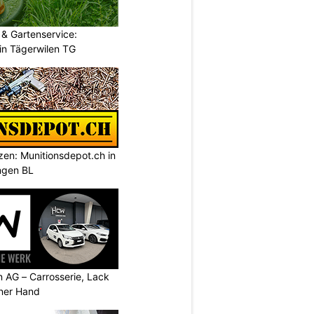
& Gartenservice:
in Tägerwilen TG
tzen: Munitionsdepot.ch in
ngen BL
AG – Carrosserie, Lack
iner Hand