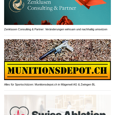
Zenklusen Consulting & Partner: Veränderungen wirksam und nachhaltig umsetzen
Alles für Sportschützen: Munitionsdepot.ch in Mägenwil AG & Zwingen BL