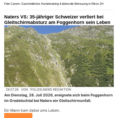
Fide Canem: Ganzheitliches Hundetraining & liebevolle Betreuung in Rikon ZH
Naters VS: 35-jähriger Schweizer verliert bei
Gleitschirmabsturz am Foggenhorn sein Leben
29.07.26
VON
POLIZEI.NEWS REDAKTION
Am Dienstag, 28. Juli 2026, ereignete sich beim Foggenhorn
im Gredetschtal bei Naters ein Gleitschirmunfall.
Ein Mann kam dabei ums Leben.