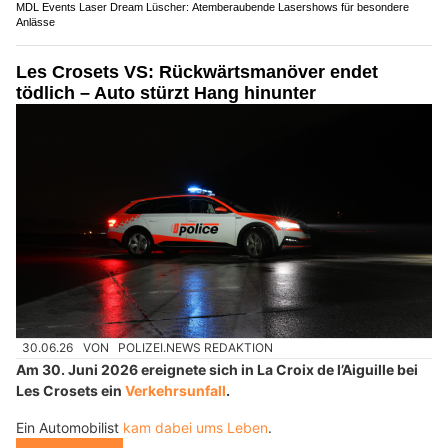
MDL Events Laser Dream Lüscher: Atemberaubende Lasershows für besondere
Anlässe
Les Crosets VS: Rückwärtsmanöver endet
tödlich – Auto stürzt Hang hinunter
30.06.26
VON
POLIZEI.NEWS REDAKTION
Am 30. Juni 2026 ereignete sich in La Croix de l’Aiguille bei
Les Crosets ein
Verkehrsunfall
.
Ein Automobilist
kam dabei ums Leben
.