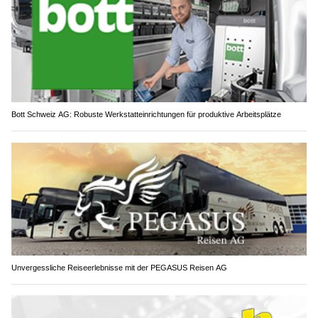
Bott Schweiz AG: Robuste Werkstatteinrichtungen für produktive Arbeitsplätze
Unvergessliche Reiseerlebnisse mit der PEGASUS Reisen AG