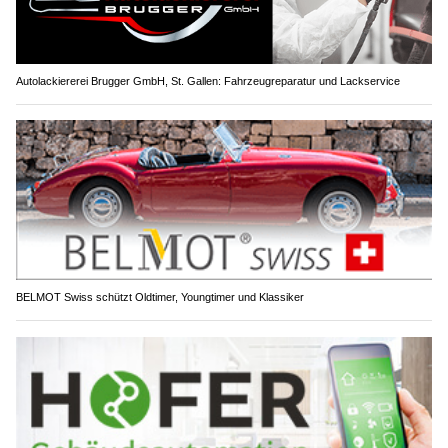
Autolackiererei Brugger GmbH, St. Gallen: Fahrzeugreparatur und Lackservice
BELMOT Swiss schützt Oldtimer, Youngtimer und Klassiker