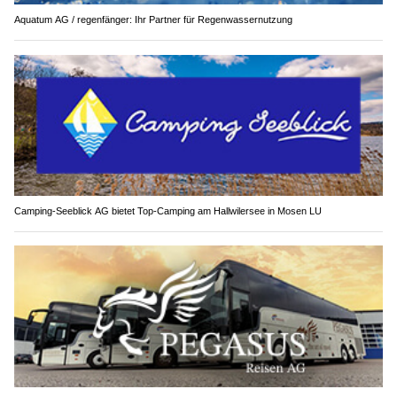
Aquatum AG / regenfänger: Ihr Partner für Regenwassernutzung
Camping-Seeblick AG bietet Top-Camping am Hallwilersee in Mosen LU