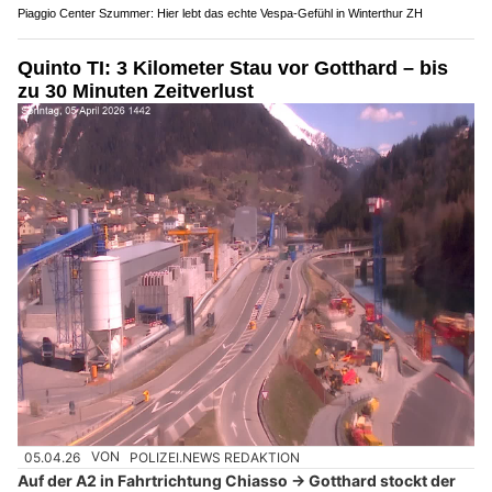
Piaggio Center Szummer: Hier lebt das echte Vespa-Gefühl in Winterthur ZH
Quinto TI: 3 Kilometer Stau vor Gotthard – bis
zu 30 Minuten Zeitverlust
05.04.26
VON
POLIZEI.NEWS REDAKTION
Auf der A2 in Fahrtrichtung Chiasso → Gotthard stockt der