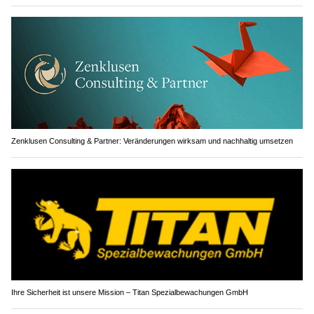
Zenklusen Consulting & Partner: Veränderungen wirksam und nachhaltig umsetzen
Ihre Sicherheit ist unsere Mission – Titan Spezialbewachungen GmbH