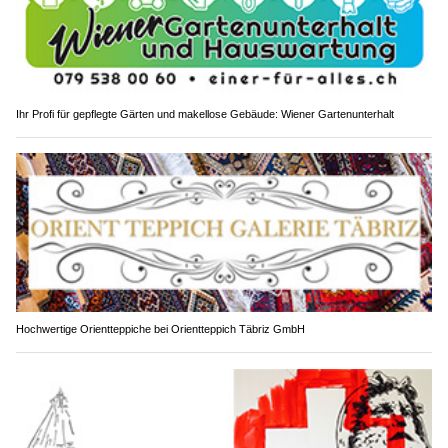
Ihr Profi für gepflegte Gärten und makellose Gebäude: Wiener Gartenunterhalt
Hochwertige Orientteppiche bei Orientteppich Täbriz GmbH