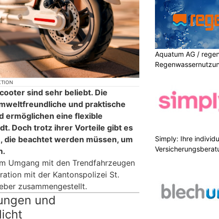
Aquatum AG / regenf
Regenwassernutzu
KTION
ooter sind sehr beliebt. Die
mweltfreundliche und praktische
d ermöglichen eine flexible
t. Doch trotz ihrer Vorteile gibt es
Simply: Ihre indivi
n, die beachtet werden müssen, um
Versicherungsberat
n.
um Umgang mit den Trendfahrzeugen
ration mit der Kantonspolizei St.
geber zusammengestellt.
ungen und
icht