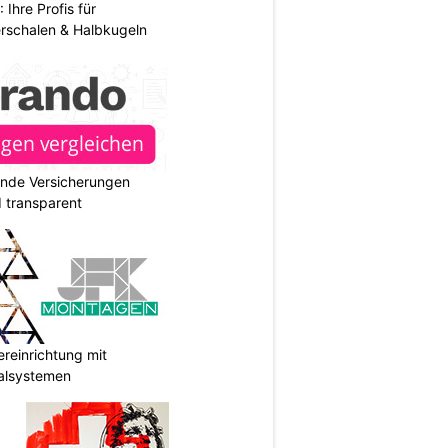
hre Profis für
erschalen & Halbkugeln
ende Versicherungen
d transparent
reinrichtung mit
galsystemen