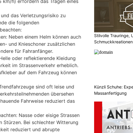
45 km/h) erfordern das Tragen eines
und das Verletzungsrisiko zu
ende die folgenden
 beachten:
Stilvolle Trauringe,
gen: Neben einem Helm können auch
Schmuckkreationen
en- und Knieschoner zusätzlichen
ondere für Fahranfänger.
Helle oder reflektierende Kleidung
rkeit im Strassenverkehr erheblich.
Aufkleber auf dem Fahrzeug können
Trendfahrzeuge sind oft leise und
Künzli Schuhe: Expe
Massanfertigung
erkehrsteilnehmenden übersehen
chauende Fahrweise reduziert das
achten: Nasse oder eisige Strassen
n Stürzen. Bei schlechter Witterung
gkeit reduziert und abrupte