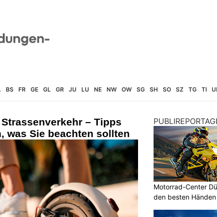
L
BS
FR
GE
GL
GR
JU
LU
NE
NW
OW
SG
SH
SO
SZ
TG
TI
U
 Strassenverkehr – Tipps
PUBLIREPORTAG
n, was Sie beachten sollten
Motorrad-Center Düb
den besten Händen 