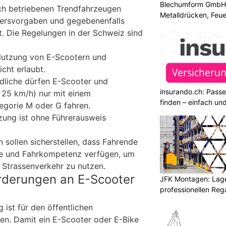
Blechumform GmbH: I
ch betriebenen Trendfahrzeugen
Metalldrücken, Feu
tersvorgaben und gegebenenfalls
t. Die Regelungen in der Schweiz sind
 Nutzung von E-Scootern und
icht erlaubt.
ndliche dürfen E-Scooter und
insurando.ch: Pass
 25 km/h) nur mit einem
finden – einfach un
egorie M oder G fahren.
zung ist ohne Führerausweis
 sollen sicherstellen, dass Fahrende
fe und Fahrkompetenz verfügen, um
 Strassenverkehr zu nutzen.
rderungen an E-Scooter
JFK Montagen: Lage
professionellen Re
 ist für den öffentlichen
en. Damit ein E-Scooter oder E-Bike