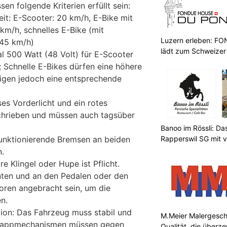
en folgende Kriterien erfüllt sein:
t: E-Scooter: 20 km/h, E-Bike mit
km/h, schnelles E-Bike (mit
Luzern erleben: 
 45 km/h)
lädt zum Schweizer
l 500 Watt (48 Volt) für E-Scooter
 Schnelle E-Bikes dürfen eine höhere
igen jedoch eine entsprechende
es Vorderlicht und ein rotes
schrieben und müssen auch tagsüber
Banoo im Rössli: Da
Rapperswil SG mit v
unktionierende Bremsen an beiden
.
re Klingel oder Hupe ist Pflicht.
inten und an den Pedalen oder den
oren angebracht sein, um die
n.
ion: Das Fahrzeug muss stabil und
M.Meier Malergesch
 Klappmechanismen müssen gegen
Qualität, die überz