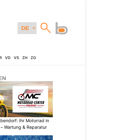
R
VD
VS
ZH
ZG
EN
endorf: Ihr Motorrad in
– Wartung & Reparatur