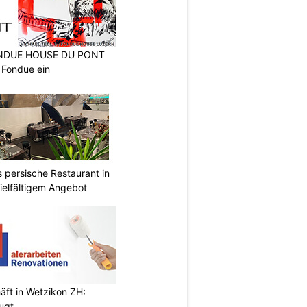
FONDUE HOUSE DU PONT
 Fondue ein
s persische Restaurant in
ielfältigem Angebot
äft in Wetzikon ZH:
eugt