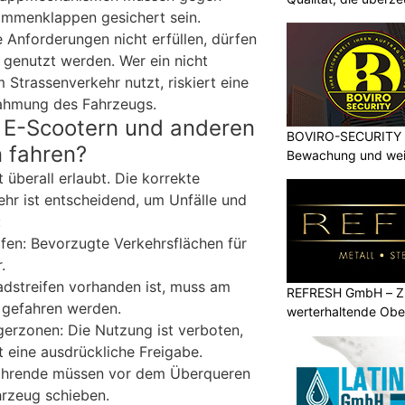
ammenklappen gesichert sein.
 Anforderungen nicht erfüllen, dürfen
 genutzt werden. Wer ein nicht
Strassenverkehr nutzt, riskiert eine
ahmung des Fahrzeugs.
 E-Scootern und anderen
BOVIRO-SECURITY G
 fahren?
Bewachung und weit
 überall erlaubt. Die korrekte
hr ist entscheidend, um Unfälle und
:
en: Bevorzugte Verkehrsflächen für
.
Radstreifen vorhanden ist, muss am
REFRESH GmbH – Zu
 gefahren werden.
werterhaltende Obe
gerzonen: Die Nutzung ist verboten,
t eine ausdrückliche Freigabe.
Fahrende müssen vor dem Überqueren
hrzeug schieben.