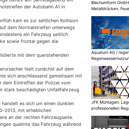
Blechumform GmbH: I
olstreifen der Autobahn A1 in
Metalldrücken, Feu
flüh kam es zur seitlichen Kollision
 auf dem Normalstreifen unterwegs
mindestens ein Fahrzeug seitlich
nke sowie frontal gegen die
Aquatum AG / regenf
llidierte mit dem querstehenden
Regenwassernutzu
erursacher hielt zunächst auf dem
rnte sich anschliessend gemeinsam mit
r dem Eintreffen der Polizei vom
em stark beschädigten Unfallfahrzeug
JFK Montagen: Lage
handelt es sich um einen dunklen
professionellen Re
0–2013, mit erheblichen
ere an der rechten Fahrzeugseite.
ungen qualmte das Fahrzeug während