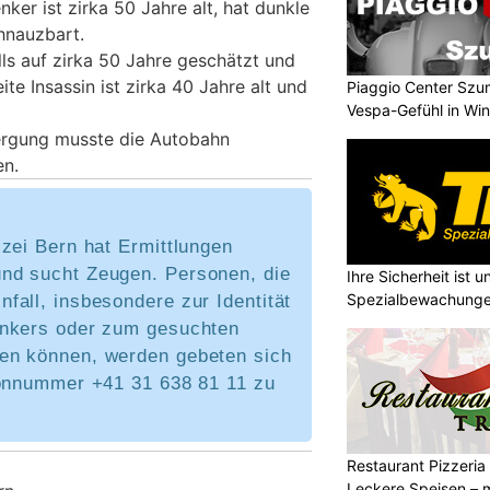
nker ist zirka 50 Jahre alt, hat dunkle
hnauzbart.
lls auf zirka 50 Jahre geschätzt und
te Insassin ist zirka 40 Jahre alt und
Piaggio Center Szum
Vespa-Gefühl in Win
ergung musste die Autobahn
en.
zei Bern hat Ermittlungen
d sucht Zeugen. Personen, die
Ihre Sicherheit ist u
Spezialbewachung
all, insbesondere zur Identität
nkers oder zum gesuchten
n können, werden gebeten sich
fonnummer +41 31 638 81 11 zu
Restaurant Pizzeria
Leckere Speisen – m