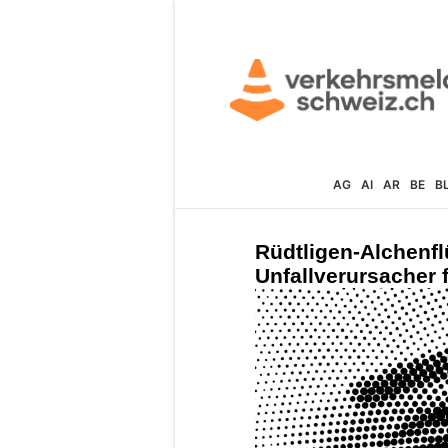
AG
AI
AR
BE
B
Rüdtligen-Alchenfl
Unfallverursacher 