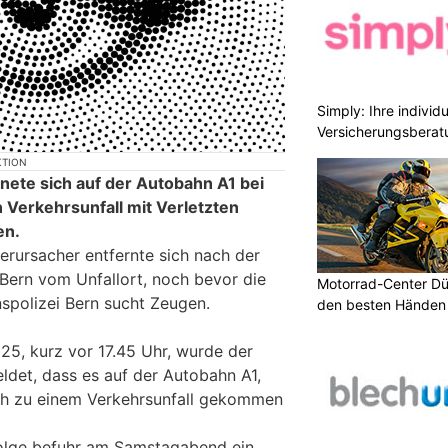
Simply: Ihre indivi
Versicherungsberat
KTION
ete sich auf der Autobahn A1 bei
 Verkehrsunfall mit Verletzten
en.
erursacher entfernte sich nach der
g Bern vom Unfallort, noch bevor die
Motorrad-Center Düb
onspolizei Bern sucht Zeugen.
den besten Händen 
5, kurz vor 17.45 Uhr, wurde der
ldet, dass es auf der Autobahn A1,
üh zu einem Verkehrsunfall gekommen
folge befuhr am Samstagabend ein