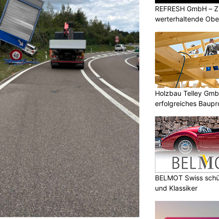
REFRESH GmbH – Zu
werterhaltende Obe
Holzbau Telley GmbH
erfolgreiches Baupr
BELMOT Swiss schüt
und Klassiker