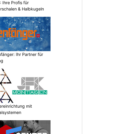
hre Profis für
erschalen & Halbkugeln
änger: Ihr Partner für
ng
reinrichtung mit
galsystemen