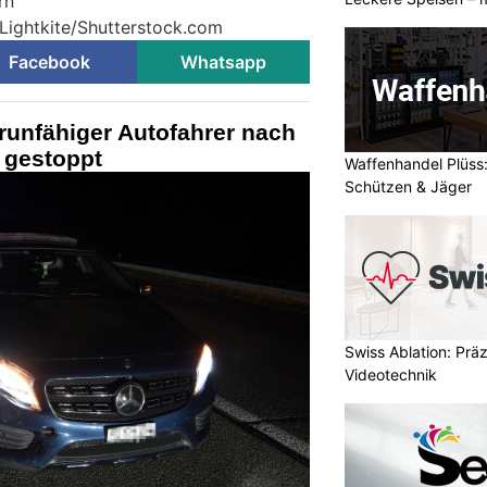
rn
 Lightkite/Shutterstock.com
Facebook
Whatsapp
runfähiger Autofahrer nach
1 gestoppt
Waffenhandel Plüss:
Schützen & Jäger
Swiss Ablation: Prä
Videotechnik