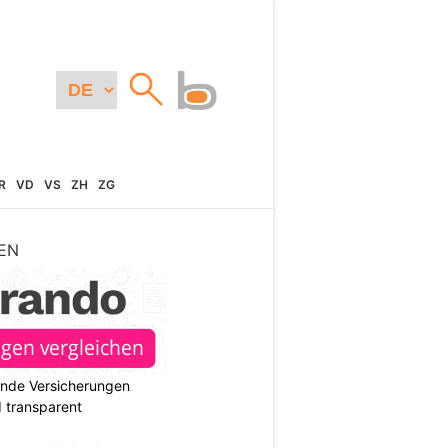
R
VD
VS
ZH
ZG
EN
ende Versicherungen
d transparent