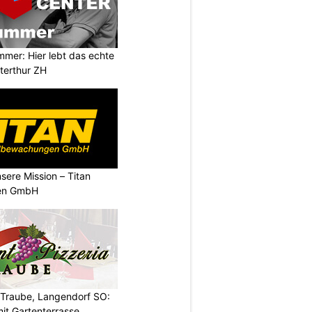
mer: Hier lebt das echte
terthur ZH
nsere Mission – Titan
en GmbH
 Traube, Langendorf SO:
it Gartenterrasse