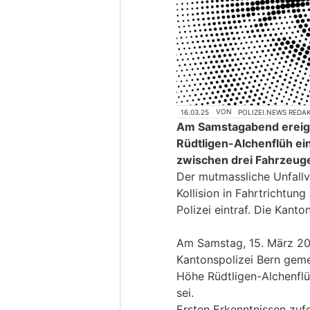
16.03.25
VON
POLIZEI.NEWS REDA
Am Samstagabend ereign
Rüdtligen-Alchenflüh ein
zwischen drei Fahrzeug
Der mutmassliche Unfallv
Kollision in Fahrtrichtun
Polizei eintraf. Die Kant
Am Samstag, 15. März 202
Kantonspolizei Bern geme
Höhe Rüdtligen-Alchenfl
sei.
Ersten Erkenntnissen zu