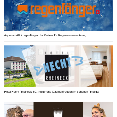
Aquatum AG / regenfänger: Ihr Partner für Regenwassernutzung
Hotel Hecht Rheineck SG: Kultur und Gaumenfreuden im schönen Rheintal