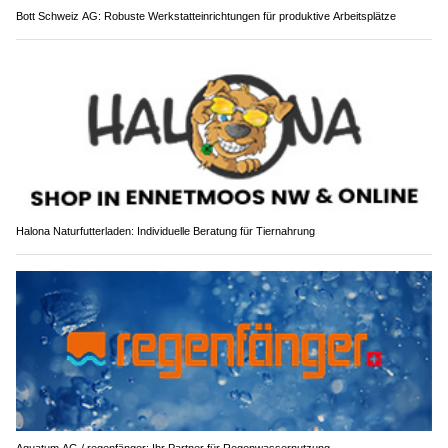
Bott Schweiz AG: Robuste Werkstatteinrichtungen für produktive Arbeitsplätze
Halona Naturfutterladen: Individuelle Beratung für Tiernahrung
Aquatum AG / regenfänger: Ihr Partner für Regenwassernutzung