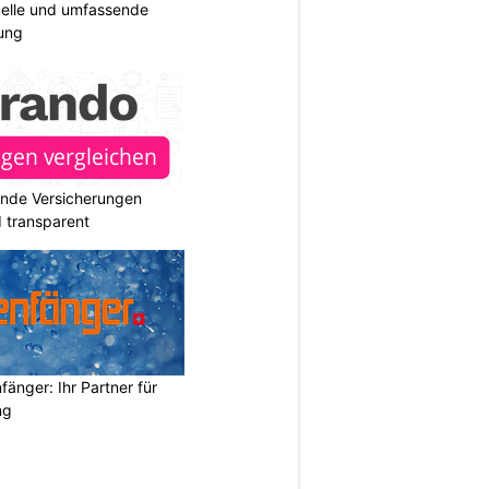
duelle und umfassende
ung
ende Versicherungen
d transparent
änger: Ihr Partner für
ng
N