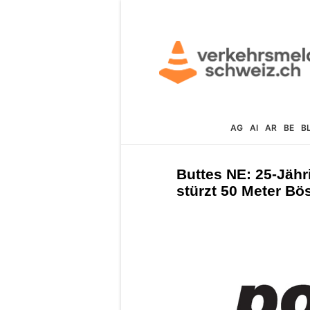
AG
AI
AR
BE
B
Buttes NE: 25-Jähri
stürzt 50 Meter B