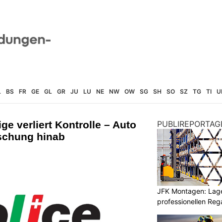
L
BS
FR
GE
GL
GR
JU
LU
NE
NW
OW
SG
SH
SO
SZ
TG
TI
U
ge verliert Kontrolle – Auto
PUBLIREPORTAG
öschung hinab
JFK Montagen: Lage
professionellen Re