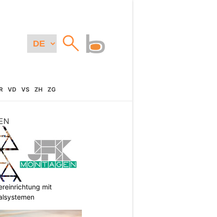
R
VD
VS
ZH
ZG
EN
reinrichtung mit
galsystemen