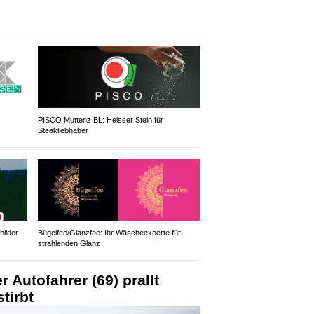
PISCO Muttenz BL: Heisser Stein für
Steakliebhaber
ilder
Bügelfee/Glanzfee: Ihr Wäscheexperte für
strahlenden Glanz
r Autofahrer (69) prallt
tirbt