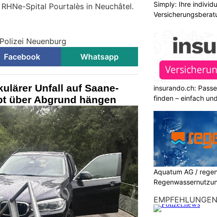
Simply: Ihre indivi
s RHNe-Spital Pourtalès in Neuchâtel.
Versicherungsberat
g
 Polizei Neuenburg
Facebook
Whatsapp
ulärer Unfall auf Saane-
insurando.ch: Pass
ibt über Abgrund hängen
finden – einfach un
Aquatum AG / regenf
Regenwassernutzu
EMPFEHLUNGE