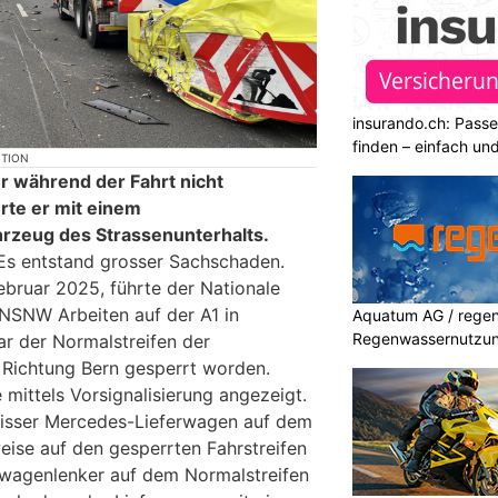
insurando.ch: Pass
finden – einfach un
KTION
r während der Fahrt nicht
erte er mit einem
rzeug des Strassenunterhalts.
Es entstand grosser Sachschaden.
bruar 2025, führte der Nationale
 NSNW Arbeiten auf der A1 in
Aquatum AG / regenf
Regenwassernutzu
r der Normalstreifen der
 Richtung Bern gesperrt worden.
mittels Vorsignalisierung angezeigt.
eisser Mercedes-Lieferwagen auf dem
eise auf den gesperrten Fahrstreifen
erwagenlenker auf dem Normalstreifen