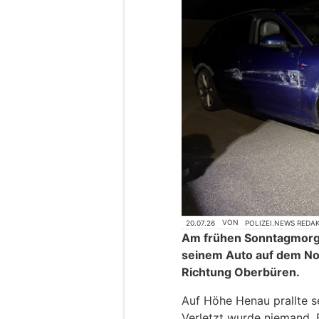
20.07.26
VON
POLIZEI.NEWS REDA
Am frühen Sonntagmorge
seinem Auto auf dem Nor
Richtung Oberbüren.
Auf Höhe Henau prallte s
Verletzt wurde niemand.