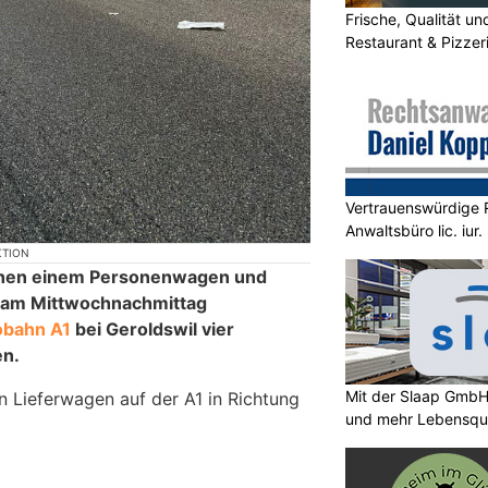
Frische, Qualität u
Restaurant & Pizzeri
Vertrauenswürdige 
Anwaltsbüro lic. iur
KTION
ischen einem Personenwagen und
 am Mittwochnachmittag
obahn A1
bei Geroldswil vier
en.
Mit der Slaap GmbH
n Lieferwagen auf der A1 in Richtung
und mehr Lebensqua