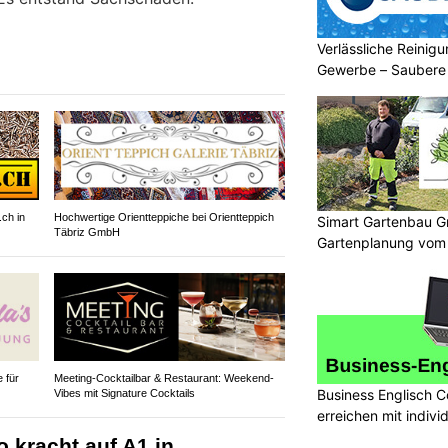
Verlässliche Reinigu
Gewerbe – Saubere
.ch in
Hochwertige Orientteppiche bei Orientteppich
Simart Gartenbau G
Täbriz GmbH
Gartenplanung vom 
 für
Meeting-Cocktailbar & Restaurant: Weekend-
Business Englisch C
Vibes mit Signature Cocktails
erreichen mit indivi
o kracht auf A1 in