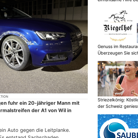
Genuss im Restauran
Überzeugen Sie sich
KTION
Striezelkönig: Köstl
n fuhr ein 20-jähriger Mann mit
der Schweiz genies
malstreifen der A1 von Wil in
ein Auto gegen die Leitplanke.
 Es entstand Sachschaden.