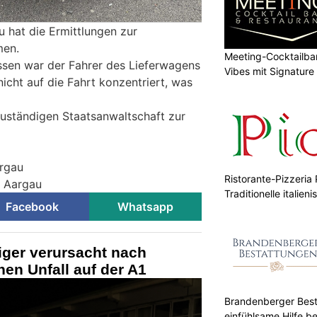
u hat die Ermittlungen zur
men.
Meeting-Cocktailba
ssen war der Fahrer des Lieferwagens
Vibes mit Signature
cht auf die Fahrt konzentriert, was
zuständigen Staatsanwaltschaft zur
argau
Ristorante-Pizzeria 
i Aargau
Traditionelle italie
Facebook
Whatsapp
iger verursacht nach
en Unfall auf der A1
Brandenberger Best
einfühlsame Hilfe be