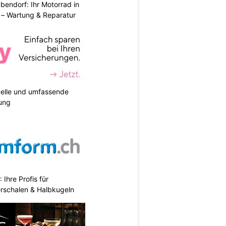
endorf: Ihr Motorrad in
– Wartung & Reparatur
duelle und umfassende
ung
hre Profis für
erschalen & Halbkugeln