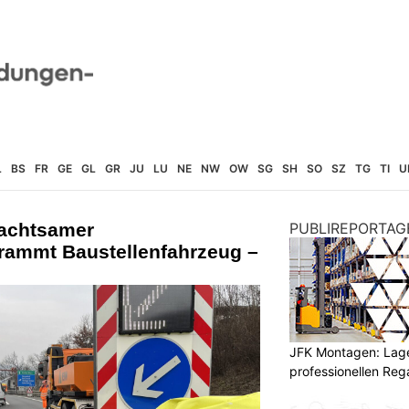
L
BS
FR
GE
GL
GR
JU
LU
NE
NW
OW
SG
SH
SO
SZ
TG
TI
U
nachtsamer
PUBLIREPORTAG
 rammt Baustellenfahrzeug –
JFK Montagen: Lage
professionellen Re