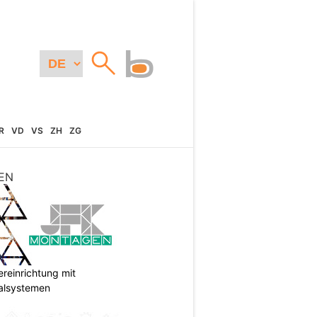
R
VD
VS
ZH
ZG
EN
reinrichtung mit
galsystemen