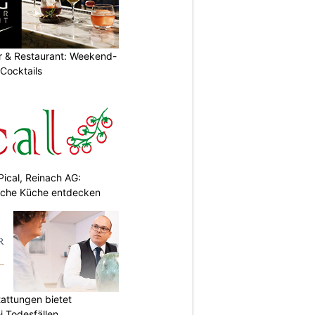
r & Restaurant: Weekend-
 Cocktails
Pical, Reinach AG:
nische Küche entdecken
attungen bietet
i Todesfällen