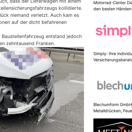
uch, dass der Lieferwagen mit einem
Motorrad-Center Düb
ellensicherungsfahrzeugs kollidierte.
den besten Händen 
lück niemand verletzt. Auch kam es
ionen auf der dicht befahrenen
Baustellenfahrzeug entstand jedoch
en zehntausend Franken.
Simply: Ihre indivi
Versicherungsberat
Blechumform GmbH: I
Metalldrücken, Feu