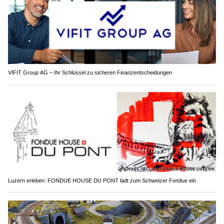
VIFIT Group AG – Ihr Schlüssel zu sicheren Finanzentscheidungen
Luzern erleben: FONDUE HOUSE DU PONT lädt zum Schweizer Fondue ein