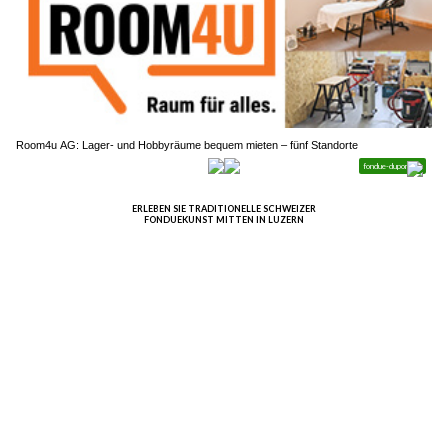
Room4u AG: Lager- und Hobbyräume bequem mieten – fünf Standorte
Halona Naturfutterladen: Individuelle Beratung für Tiernahrung