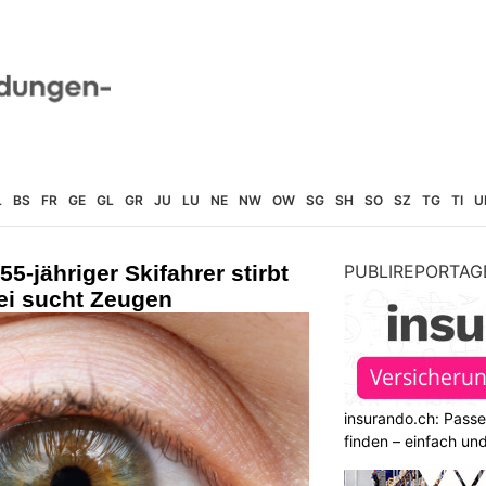
L
BS
FR
GE
GL
GR
JU
LU
NE
NW
OW
SG
SH
SO
SZ
TG
TI
U
5-jähriger Skifahrer stirbt
PUBLIREPORTAG
zei sucht Zeugen
insurando.ch: Pass
finden – einfach un