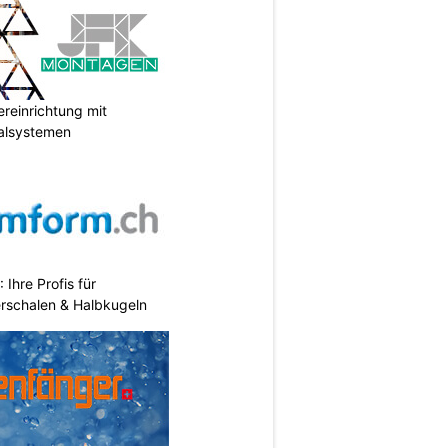
reinrichtung mit
galsystemen
hre Profis für
erschalen & Halbkugeln