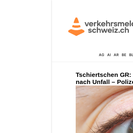
AG
AI
AR
BE
B
Tschiertschen GR: 5
nach Unfall – Poli