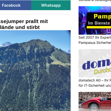
Facebook
Whatsapp
sejumper prallt mit
ände und stirbt
Seit 2007 Ihr Expert
Pampasus Sicherhe
domatech AG – Ihr 
für IT-Sicherheit un