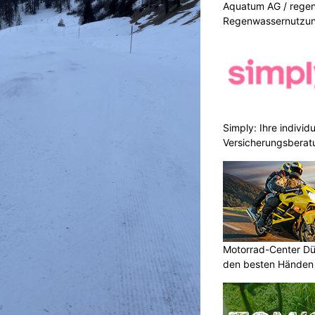
Aquatum AG / regenf
Regenwassernutzu
Simply: Ihre indivi
Versicherungsberat
Motorrad-Center Düb
den besten Händen 