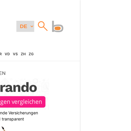
R
VD
VS
ZH
ZG
EN
ende Versicherungen
d transparent