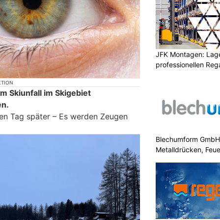
JFK Montagen: Lage
professionellen Re
KTION
m Skiunfall im Skigebiet
n.
inen Tag später – Es werden Zeugen
Blechumform GmbH: I
Metalldrücken, Feu