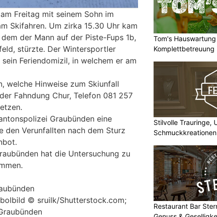
 am Freitag mit seinem Sohn im
am Skifahren. Um zirka 15.30 Uhr kam
i dem der Mann auf der Piste-Fups 1b,
Tom's Hauswartung 
eld, stürzte. Der Wintersportler
Komplettbetreuung 
 sein Feriendomizil, in welchem er am
, welche Hinweise zum Skiunfall
 der Fahndung Chur, Telefon 081 257
etzen.
antonspolizei Graubünden eine
Stilvolle Trauringe,
he den Verunfallten nach dem Sturz
Schmuckkreationen
nbot.
Graubünden hat die Untersuchung zu
ommen.
raubünden
ymbolbild © sruilk/Shutterstock.com;
Restaurant Bar Stern
i Graubünden
Genuss & Geselligke