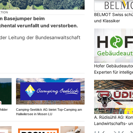
KTION
BELMOT Swiss schüt
in Basejumper beim
und Klassiker
hental verunfallt und verstorben.
der Leitung der Bundesanwaltschaft
Hofer Gebäudeauto
Experten für intell
ilder
Camping-Seeblick AG bietet Top-Camping am
Hallwilersee in Mosen LU
A. Rüdisühli AG: Ko
Landwirtschafts- u