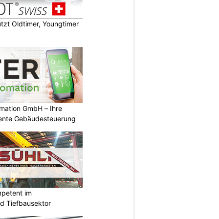
zt Oldtimer, Youngtimer
mation GmbH – Ihre
igente Gebäudesteuerung
mpetent im
nd Tiefbausektor