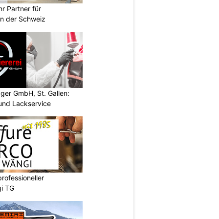
r Partner für
n der Schweiz
gger GmbH, St. Gallen:
und Lackservice
professioneller
gi TG