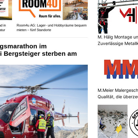
d in
Room4u AG: Lager- und Hobbyräume bequem
atur
mieten – fünf Standorte
M. Hälg Montage u
Zuverlässige Metall
ngsmarathon im
i Bergsteiger sterben am
M.Meier Malergesch
Qualität, die überz