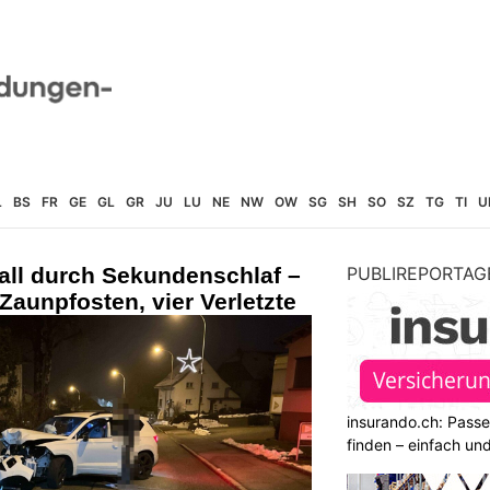
L
BS
FR
GE
GL
GR
JU
LU
NE
NW
OW
SG
SH
SO
SZ
TG
TI
U
all durch Sekundenschlaf –
PUBLIREPORTAG
aunpfosten, vier Verletzte
insurando.ch: Pass
finden – einfach un