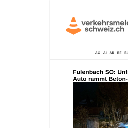
AG
AI
AR
BE
B
Fulenbach SO: Unf
Auto rammt Beton-Z