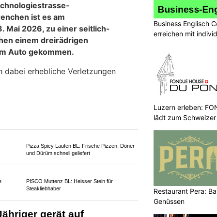
urde der verunfallte Motorradlenker
ter der Rega in ein Spital geflogen.
Business Englisch C
erreichen mit indivi
Luzern erleben: 
lädt zum Schweizer
eppich
insurando.ch: Passende Versicherungen finden
– einfach und transparent
Restaurant Pera: Bas
Genüssen
 mit
Aemmer Räumungen – Hauswartung und
Entsorgungsservice aus einer Hand