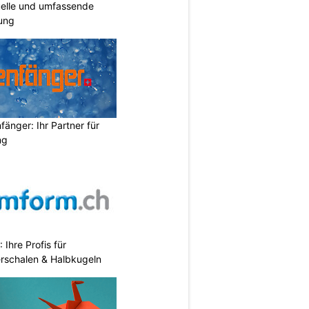
duelle und umfassende
ung
änger: Ihr Partner für
ng
hre Profis für
erschalen & Halbkugeln