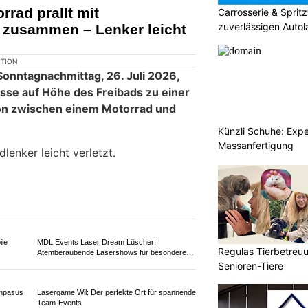
KTION
Carrosserie & Spri
chnologiestrasse-
zuverlässigen Autol
enchen ist es am
 Mai 2026, zu einer seitlich-
chen einem dreirädrigen
em Auto gekommen.
h dabei erhebliche Verletzungen
Künzli Schuhe: Expe
Massanfertigung
Regulas Tierbetreuu
Senioren-Tiere
Pizza Spicy Laufen BL: Frische Pizzen, Döner
und Dürüm schnell geliefert