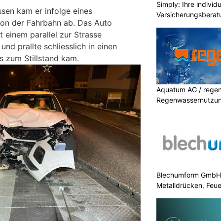
Simply: Ihre indivi
sen kam er infolge eines
Versicherungsberat
von der Fahrbahn ab. Das Auto
it einem parallel zur Strasse
nd prallte schliesslich in einen
 zum Stillstand kam.
Aquatum AG / regenf
Regenwassernutzu
Blechumform GmbH: I
Metalldrücken, Feu