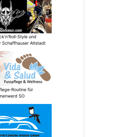
ck'n'Roll-Style und
 Schaffhauser Altstadt
flege-Routine für
önenwerd SO