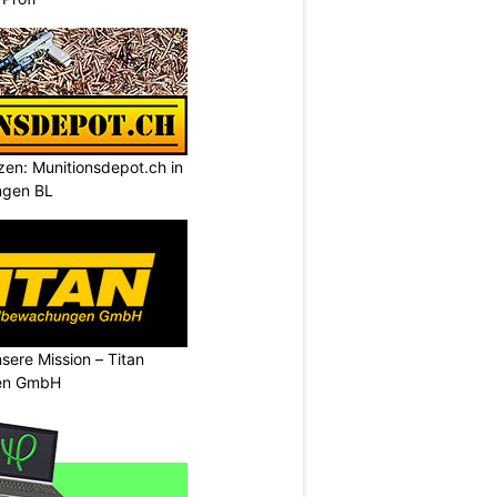
tzen: Munitionsdepot.ch in
ngen BL
nsere Mission – Titan
en GmbH