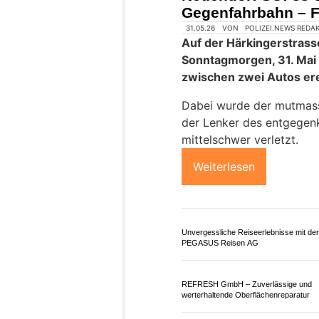
Grenchen SO: Dreir
Auto erheblich verl