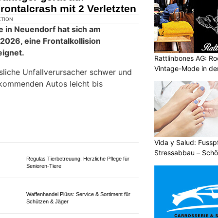
adlenker bei Kollision mit
etzt
Rattlinbones AG: Ro
Vintage-Mode in der
Vida y Salud: Fussp
Stressabbau – Sch