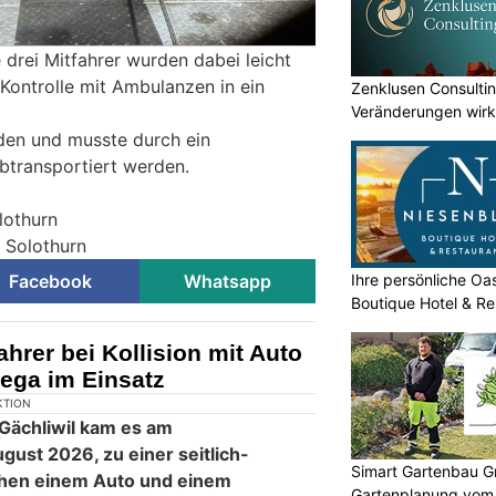
 drei Mitfahrer wurden dabei leicht
Kontrolle mit Ambulanzen in ein
Zenklusen Consultin
Veränderungen wirk
umsetzen
aden und musste durch ein
transportiert werden.
lothurn
i Solothurn
Ihre persönliche O
Facebook
Whatsapp
Boutique Hotel & Re
ahrer bei Kollision mit Auto
Rega im Einsatz
Simart Gartenbau G
Gartenplanung vom 