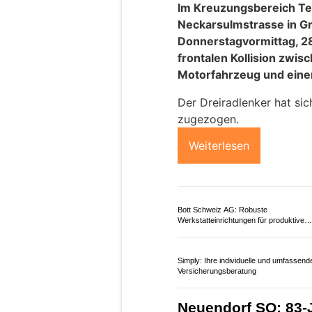
Erstversorgung vor Ort w
mit einem Rettungshelikop
Weiterlesen
Hochwertige Orientteppiche bei Orientt
Täbriz GmbH
Drohnenstrategien erfolgreich umsetzen
trenderia gmbh und DJI Enterprise