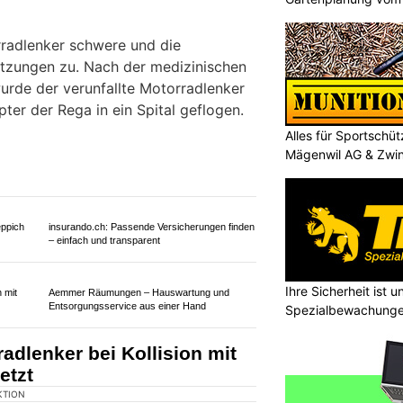
Alles für Sportschü
Mägenwil AG & Zwi
KTION
 Gächliwil kam es am
Ihre Sicherheit ist u
ust 2026, zu einer seitlich-
Spezialbewachung
schen einem Auto und einem
radlenker schwere und die
letzungen zu. Nach der medizinischen