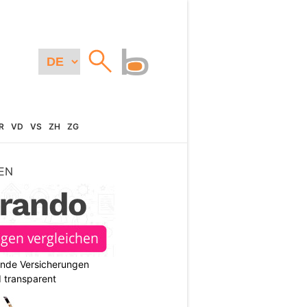
R
VD
VS
ZH
ZG
EN
ende Versicherungen
d transparent