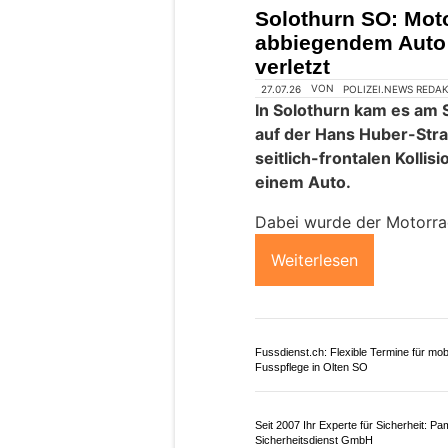
28.05.26
VON
POLIZEI.NEWS REDA
Im Kreuzungsbereich Te
Neckarsulmstrasse in Gr
Donnerstagvormittag, 28.
frontalen Kollision zwis
Motorfahrzeug und ein
Der Dreiradlenker hat sic
zugezogen.
Weiterlesen
Bott Schweiz AG: Robuste
Werkstatteinrichtungen für produktive
Arbeitsplätze