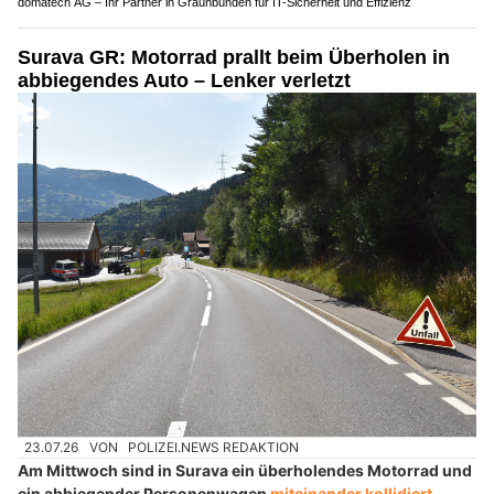
domatech AG – Ihr Partner in Graunbünden für IT-Sicherheit und Effizienz
Surava GR: Motorrad prallt beim Überholen in
abbiegendes Auto – Lenker verletzt
23.07.26
VON
POLIZEI.NEWS REDAKTION
Am Mittwoch sind in Surava ein überholendes Motorrad und
ein abbiegender Personenwagen
miteinander kollidiert
.