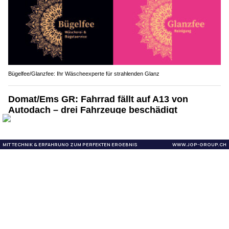
Bügelfee/Glanzfee: Ihr Wäscheexperte für strahlenden Glanz
Domat/Ems GR: Fahrrad fällt auf A13 von
Autodach – drei Fahrzeuge beschädigt