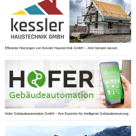
Effiziente Heizungen von Kessler Haustechnik GmbH – Jetzt beraten lassen
Hofer Gebäudeautomation GmbH – Ihre Experten für intelligente Gebäudesteuerung