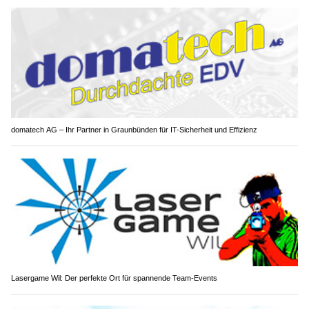
domatech AG – Ihr Partner in Graunbünden für IT-Sicherheit und Effizienz
Lasergame Wil: Der perfekte Ort für spannende Team-Events