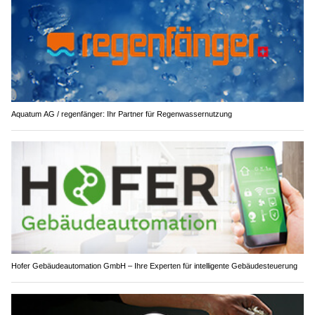
Aquatum AG / regenfänger: Ihr Partner für Regenwassernutzung
Hofer Gebäudeautomation GmbH – Ihre Experten für intelligente Gebäudesteuerung