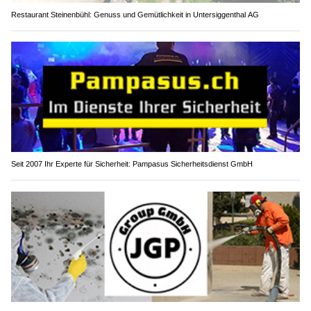
Restaurant Steinenbühl: Genuss und Gemütlichkeit in Untersiggenthal AG
Seit 2007 Ihr Experte für Sicherheit: Pampasus Sicherheitsdienst GmbH