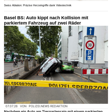
Swiss Ablation: Präzise Herzeingriffe dank Videotechnik
Basel BS: Auto kippt nach Kollision mit
parkiertem Fahrzeug auf zwei Räder
07.07.26
VON
POLIZEI.NEWS REDAKTION
Nachdem ein Auto am Tiergartenrain mit einem parkierten