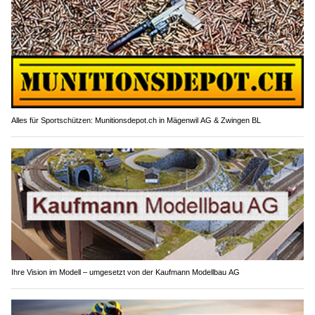
Alles für Sportschützen: Munitionsdepot.ch in Mägenwil AG & Zwingen BL
Ihre Vision im Modell – umgesetzt von der Kaufmann Modellbau AG